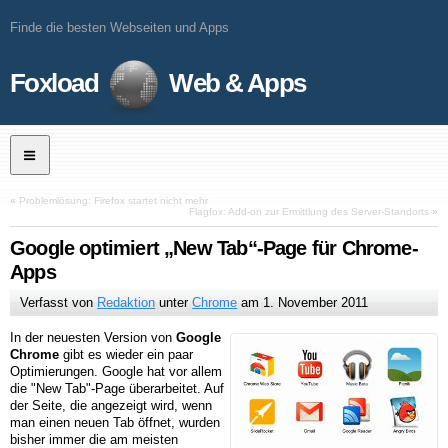
Finde die besten Webseiten und Apps
Foxload
Web & Apps
«
Problemlösung: Firefox startet nicht mehr
Flagfox: Add-on zur Ermittlung des Server-Standorts
»
Google optimiert „New Tab“-Page für Chrome-
Apps
Verfasst von
Redaktion
unter
Chrome
am
1. November 2011
In der neuesten Version von
Google
Chrome
gibt es wieder ein paar
Optimierungen. Google hat vor allem
die "New Tab"-Page überarbeitet. Auf
der Seite, die angezeigt wird, wenn
man einen neuen Tab öffnet, wurden
bisher immer die am meisten