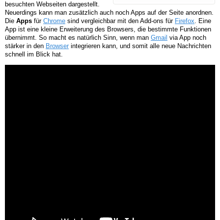
besuchten Webseiten dargestellt.
Neuerdings kann man zusätzlich auch noch Apps auf der Seite anordnen.
Die
Apps
für
Chrome
sind vergleichbar mit den Add-ons für
Firefox
. Eine
App ist eine kleine Erweiterung des Browsers, die bestimmte Funktionen
übernimmt. So macht es natürlich Sinn, wenn man
Gmail
via App noch
stärker in den
Browser
integrieren kann, und somit alle neue Nachrichten
schnell im Blick hat.