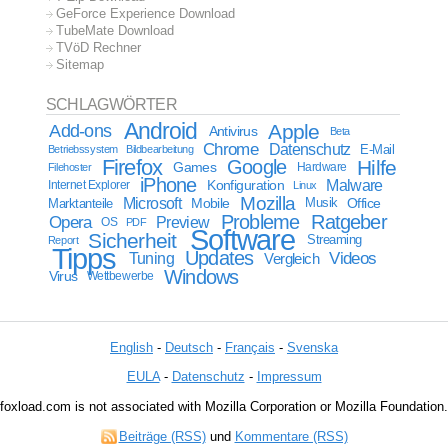
GeForce Experience Download
TubeMate Download
TVöD Rechner
Sitemap
SCHLAGWÖRTER
Android
Apple
Add-ons
Antivirus
Beta
Chrome
Datenschutz
E-Mail
Betriebssystem
Bildbearbeitung
Firefox
Google
Hilfe
Games
Filehoster
Hardware
iPhone
Malware
Internet Explorer
Konfiguration
Linux
Mozilla
Microsoft
Mobile
Marktanteile
Musik
Office
Probleme
Ratgeber
Opera
Preview
OS
PDF
Software
Sicherheit
Streaming
Report
Tipps
Updates
Videos
Tuning
Vergleich
Windows
Virus
Wettbewerbe
English
-
Deutsch
-
Français
-
Svenska
EULA
-
Datenschutz
-
Impressum
foxload.com is not associated with Mozilla Corporation or Mozilla Foundation.
Beiträge (RSS)
und
Kommentare (RSS)