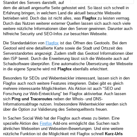
Standort des Servers darstellt, auf
dem die aktuell angesurfte Seite gehostet wird. So lässt sich schnell in
Erfahrung bringen, in welchem Land die aktuell besuchte Webseite
betrieben wird. Doch das ist nicht alles, was
Flagfox
zu leisten vermag.
Durch das Nutzen weiterer externer Quellen lassen sich auch noch viele
weitere nützliche Informationen über den Server gewinnen. Darunter auch
hilfreiche Security und SEO-Infos zur besuchten Webseite.
Die Standardaktion von
Flagfox
ist das Öffnen des Geotools. Bei dem
Geotool wird eine detaillierte Karte sowie die Stadt und Ortszeit des
Serverstandortes angezeigt. Zudem stellt das Geotool Informationen über
den ISP bereit. Durch die Erweiterung lässt sich die Webseite auch auf
Schadsoftware überprüfen. Eine automatische Übersetzung der Webseite
in die eigene Sprache wird mit
Flagfox
ebenfalls erleichtert.
Besonders für SEOs und Webentwickler interessant, lassen sich in den
Flagfox auch noch weitere Features integrieren. Dabei gibt es gleich
mehrere interessante Möglichkeiten. Als Aktion ist auch "SEO und
Forschung zur Web-Entwicklung" bei Flagfox aktivierbar. Auch lassen
sich
Ping und Traceroutes
neben der Whois- und DNS-
Informationsabfrage nutzen. Insbesondere Webentwickler werden sich
über die Option zur Validierung des Seitenquelltexts freuen.
In Sachen Social Web hat der Flagfox auch etwas zu bieten. Eine
spezielle Aktion des
Firefox
Add-ons ermöglicht das Suchen nach
ähnlichen Webseiten und Webseiten-Bewertungen. Und eine weitere
nützliche Funktion ist die Möglichkeit mit Flagfox schnell
Kurz-Urls