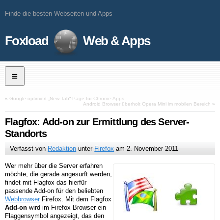
Finde die besten Webseiten und Apps
Foxload
Web & Apps
«
Google optimiert „New Tab“-Page für Chrome-Apps
Android Browser überholt Opera Mini im mobilen Bereich
»
Flagfox: Add-on zur Ermittlung des Server-
Standorts
Verfasst von
Redaktion
unter
Firefox
am
2. November 2011
Wer mehr über die Server erfahren
möchte, die gerade angesurft werden,
findet mit Flagfox das hierfür
passende Add-on für den beliebten
Webbrowser
Firefox. Mit dem Flagfox
Add-on
wird im Firefox Browser ein
Flaggensymbol angezeigt, das den