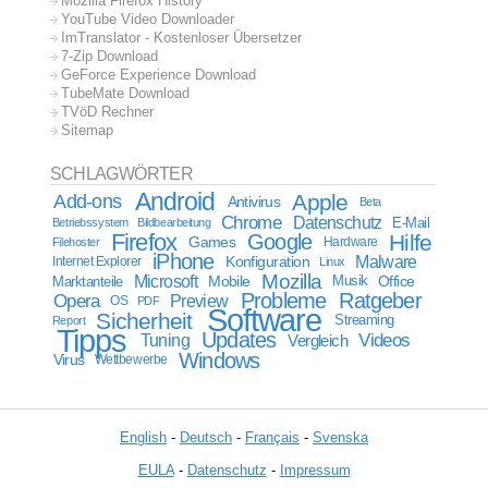
Mozilla Firefox History
YouTube Video Downloader
ImTranslator - Kostenloser Übersetzer
7-Zip Download
GeForce Experience Download
TubeMate Download
TVöD Rechner
Sitemap
SCHLAGWÖRTER
Android
Apple
Add-ons
Antivirus
Beta
Chrome
Datenschutz
E-Mail
Betriebssystem
Bildbearbeitung
Firefox
Google
Hilfe
Games
Filehoster
Hardware
iPhone
Malware
Internet Explorer
Konfiguration
Linux
Mozilla
Microsoft
Mobile
Marktanteile
Musik
Office
Probleme
Ratgeber
Opera
Preview
OS
PDF
Software
Sicherheit
Streaming
Report
Tipps
Updates
Videos
Tuning
Vergleich
Windows
Virus
Wettbewerbe
English
-
Deutsch
-
Français
-
Svenska
EULA
-
Datenschutz
-
Impressum