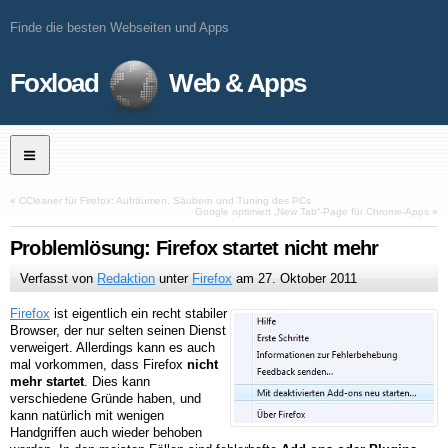
Finde die besten Webseiten und Apps
Foxload
Web & Apps
«
CCleaner für Firefox: Aufräumen, Säubern und Tuning des PCs
Google optimiert „New Tab“-Page für Chrome-Apps
»
Problemlösung: Firefox startet nicht mehr
Verfasst von
Redaktion
unter
Firefox
am
27. Oktober 2011
Firefox
ist eigentlich ein recht stabiler
Browser, der nur selten seinen Dienst
verweigert. Allerdings kann es auch
mal vorkommen, dass Firefox
nicht
mehr startet
. Dies kann
verschiedene Gründe haben, und
kann natürlich mit wenigen
Handgriffen auch wieder behoben