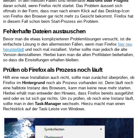
werden. In den meisten Fällen sind fehlerhafte
Add-ons oder Plugins
daran schuld, wenn Firefox nicht startet. Das Problem äussert sich
oftmals in der Form, dass man nach einem Klick auf das Desktop-Icon
von Firefox den Browser gar nicht mehr zu Gesicht bekommt. Firefox hat
in diesem Fall schon beim Start-Prozess ein Problem.
Fehlerhafte Dateien austauschen
Bevor man die etwas komplizierteren Problemlösungen versucht, ist die
einfachste Lösung in den allermeisten Fällen, wenn man Firefox
hier neu
herunterlädt
und noch mal installiert. Vorher sollte man jedoch die alte
Version deinstallieren. Hierbei kann man die alten Profildaten beibehalten,
so dass die Einstellungen erhalten bleiben.
Prüfen ob Firefox als Prozess noch läuft
Hilft eine neue Installation auch nicht, sollte man zunächst überprüfen, ob
Firefox im
Hintergrund
noch als Prozess vorhanden ist. Denn läuft noch
eine halbtote Instanz des Browsers, kann man keine neue mehr starten.
Hierbei erhält man entweder den Hinweis, dass Firefox bereits ausgeführt
wird oder es tut sich gar nichts. Um zu prüfen, ob noch eine Instanz läuft,
sollte man in den
Task-Manager
wechseln. Hierzu macht man einen
Rechtsklick auf der Task-Leiste von Windows.