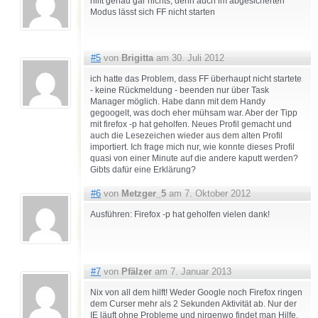
hilft genau gar nichts, denn auch im abgesicherten
Modus lässt sich FF nicht starten
#5
von
Brigitta
am 30. Juli 2012
ich hatte das Problem, dass FF überhaupt nicht startete
- keine Rückmeldung - beenden nur über Task
Manager möglich. Habe dann mit dem Handy
gegoogelt, was doch eher mühsam war. Aber der Tipp
mit firefox -p hat geholfen. Neues Profil gemacht und
auch die Lesezeichen wieder aus dem alten Profil
importiert. Ich frage mich nur, wie konnte dieses Profil
quasi von einer Minute auf die andere kaputt werden?
Gibts dafür eine Erklärung?
#6
von
Metzger_5
am 7. Oktober 2012
Ausführen: Firefox -p hat geholfen vielen dank!
#7
von
Pfälzer
am 7. Januar 2013
Nix von all dem hilft! Weder Google noch Firefox ringen
dem Curser mehr als 2 Sekunden Aktivität ab. Nur der
IE läuft ohne Probleme und nirgenwo findet man Hilfe.