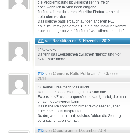
die Problemlösung ist vielleicht sehr hilfreich,
doch wenn ich in Ausführen eingebe:
firefox-safe-mode:kommt Morzilla/ Firefox kann nicht
gefunden werden.
Das gleiche passiert auch auf den anderen PC,
da läuft Firefox poblemlos. Die gleiche Meldung kommt
auch bei eingabe von " firefox-p" was stimmt da nicht?
#11
von
Redaktion
am 6. November 2013
@Kokoloko
Da fehlt das Leerzeichen zwischen "firefox" und "-p"
bzw. "-safe-mode".
#12
von
Clemens Ratte-Polle
am 21. Oktober
2014
CCleaner Free macht das auch!
Darin unter Tools, Startup, Firefox sind alle
Extensions/Erweiterungen/Addons aufgelistet, die man
einzeln deaktivieren kann.
Das habe ich sonst noch nirgendwo gesehen, aber
auch noch nicht ausprobiert.
Schön, wenn man ahnt, welches Addon die Störung
verursacht haben könnte.
#13
von
Claudia
am 6. Dezember 2014