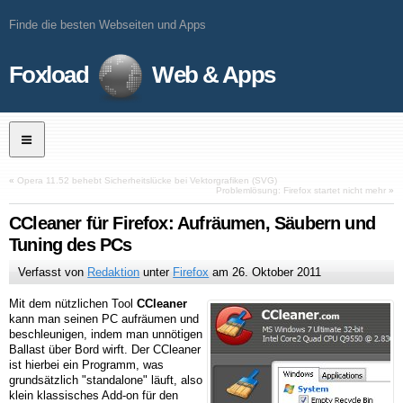
Finde die besten Webseiten und Apps
Foxload
Web & Apps
«
Opera 11.52 behebt Sicherheitslücke bei Vektorgrafiken (SVG)
Problemlösung: Firefox startet nicht mehr
»
CCleaner für Firefox: Aufräumen, Säubern und
Tuning des PCs
Verfasst von
Redaktion
unter
Firefox
am
26. Oktober 2011
Mit dem nützlichen Tool
CCleaner
kann man seinen PC aufräumen und
beschleunigen, indem man unnötigen
Ballast über Bord wirft. Der CCleaner
ist hierbei ein Programm, was
grundsätzlich "standalone" läuft, also
klein klassisches Add-on für den