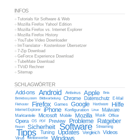
INFOS
Tutorials für Software & Web
Mozilla Firefox Yahoo! Edition
Mozilla Firefox vs. Internet Explorer
Mozilla Firefox History
YouTube Video Downloader
ImTranslator - Kostenloser Übersetzer
7-Zip Download
GeForce Experience Download
TubeMate Download
TVöD Rechner
Sitemap
SCHLAGWÖRTER
Android
Apple
Add-ons
Antivirus
Beta
Chrome
Datenschutz
E-Mail
Betriebssystem
Bildbearbeitung
Firefox
Google
Hilfe
Games
Filehoster
Hardware
iPhone
Malware
Internet Explorer
Konfiguration
Linux
Mozilla
Microsoft
Mobile
Marktanteile
Musik
Office
Probleme
Ratgeber
Opera
Preview
OS
PDF
Software
Sicherheit
Streaming
Report
Tipps
Updates
Videos
Tuning
Vergleich
Windows
Virus
Wettbewerbe