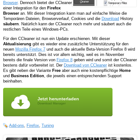
Browser
. Dennoch bietet der CCleaner
einer Integration für den
Firefox
Browser
an. Mit dieser Integration kann man auf einfache Weise die
Temporären Dateien, Browserverlauf, Cookies und die
Download
History
säubern
. Natürlich kann der CCleaner noch mehr und säubert auch die
restlichen Teile eines Windows-PCs.
Für den CCleaner ist nun ein Update erschienen. Mit dieser
Aktualisierung
gibt es wieder eine zusätzliche Unterstützung für den
neuen
Mozilla Firefox 7
und auch die aktuelle Beta-Version Firefox 8 wird
bereits unterstützt. Dies ist vor allem wichtig, weil es im November
bereits die finale Version von
Firefox 8
geben wird und somit der CCleaner
bestens dafür vorbereitet ist. Der
Download von CCleaner
ist kostenlos.
Es gibt neben der Variante
Free
aber auch eine kostenpflichtige
Home
und
Business Edition
, die jeweils einen entsprechenden Support
beinhalten.
Jetzt herunterladen
Download Manager
Add-ons
,
Firefox
,
Tuning