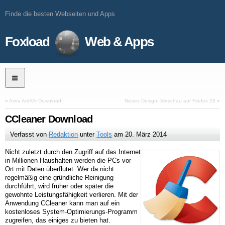
Finde die besten Webseiten und Apps
Foxload
Web & Apps
«
Avira AntiVir Download
Neues Design: Vorschau auf Firefox 29
»
CCleaner Download
Verfasst von
Redaktion
unter
Tools
am
20. März 2014
Nicht zuletzt durch den Zugriff auf das Internet
in Millionen Haushalten werden die PCs vor
Ort mit Daten überflutet. Wer da nicht
regelmäßig eine gründliche Reinigung
durchführt, wird früher oder später die
gewohnte Leistungsfähigkeit verlieren. Mit der
Anwendung CCleaner kann man auf ein
kostenloses System-Optimierungs-Programm
zugreifen, das einiges zu bieten hat.