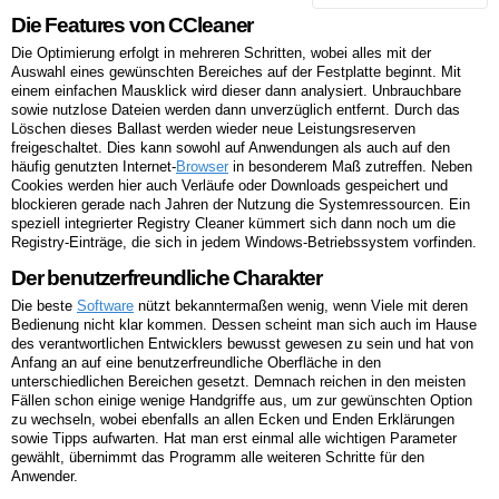
Die Features von CCleaner
Die Optimierung erfolgt in mehreren Schritten, wobei alles mit der
Auswahl eines gewünschten Bereiches auf der Festplatte beginnt. Mit
einem einfachen Mausklick wird dieser dann analysiert. Unbrauchbare
sowie nutzlose Dateien werden dann unverzüglich entfernt. Durch das
Löschen dieses Ballast werden wieder neue Leistungsreserven
freigeschaltet. Dies kann sowohl auf Anwendungen als auch auf den
häufig genutzten Internet-
Browser
in besonderem Maß zutreffen. Neben
Cookies werden hier auch Verläufe oder Downloads gespeichert und
blockieren gerade nach Jahren der Nutzung die Systemressourcen. Ein
speziell integrierter Registry Cleaner kümmert sich dann noch um die
Registry-Einträge, die sich in jedem Windows-Betriebssystem vorfinden.
Der benutzerfreundliche Charakter
Die beste
Software
nützt bekanntermaßen wenig, wenn Viele mit deren
Bedienung nicht klar kommen. Dessen scheint man sich auch im Hause
des verantwortlichen Entwicklers bewusst gewesen zu sein und hat von
Anfang an auf eine benutzerfreundliche Oberfläche in den
unterschiedlichen Bereichen gesetzt. Demnach reichen in den meisten
Fällen schon einige wenige Handgriffe aus, um zur gewünschten Option
zu wechseln, wobei ebenfalls an allen Ecken und Enden Erklärungen
sowie Tipps aufwarten. Hat man erst einmal alle wichtigen Parameter
gewählt, übernimmt das Programm alle weiteren Schritte für den
Anwender.