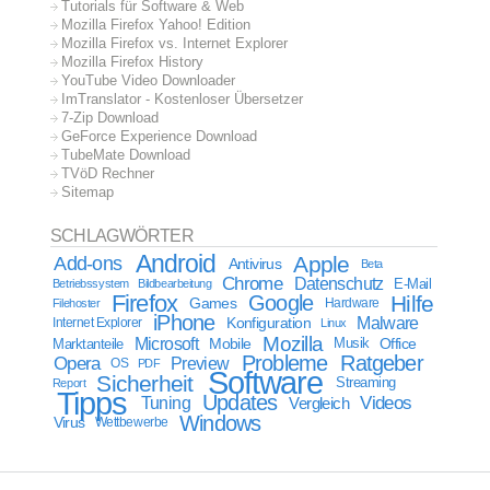
Tutorials für Software & Web
Mozilla Firefox Yahoo! Edition
Mozilla Firefox vs. Internet Explorer
Mozilla Firefox History
YouTube Video Downloader
ImTranslator - Kostenloser Übersetzer
7-Zip Download
GeForce Experience Download
TubeMate Download
TVöD Rechner
Sitemap
SCHLAGWÖRTER
Android
Apple
Add-ons
Antivirus
Beta
Chrome
Datenschutz
E-Mail
Betriebssystem
Bildbearbeitung
Firefox
Google
Hilfe
Games
Filehoster
Hardware
iPhone
Malware
Internet Explorer
Konfiguration
Linux
Mozilla
Microsoft
Mobile
Marktanteile
Musik
Office
Probleme
Ratgeber
Opera
Preview
OS
PDF
Software
Sicherheit
Streaming
Report
Tipps
Updates
Videos
Tuning
Vergleich
Windows
Virus
Wettbewerbe