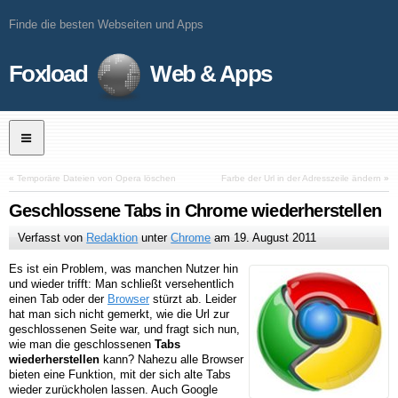
Finde die besten Webseiten und Apps
Foxload
Web & Apps
«
Temporäre Dateien von Opera löschen
Farbe der Url in der Adresszeile ändern
»
Geschlossene Tabs in Chrome wiederherstellen
Verfasst von
Redaktion
unter
Chrome
am
19. August 2011
Es ist ein Problem, was manchen Nutzer hin
und wieder trifft: Man schließt versehentlich
einen Tab oder der
Browser
stürzt ab. Leider
hat man sich nicht gemerkt, wie die Url zur
geschlossenen Seite war, und fragt sich nun,
wie man die geschlossenen
Tabs
wiederherstellen
kann? Nahezu alle Browser
bieten eine Funktion, mit der sich alte Tabs
wieder zurückholen lassen. Auch Google