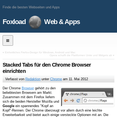
Finde die besten Webseiten und Apps
Foxload
Web & Apps
«
Einheitliches Firefox-Design für Windows, Android und Mac
Opera schafft die Plattformen Unite und Widgets ab
»
Stacked Tabs für den Chrome Browser
einrichten
Verfasst von
Redaktion
unter
Chrome
am
11. Mai 2012
Der Chrome
Browser
gehört zu den
beliebtesten Browsern am Markt.
Zusammen mit dem Firefox liefern
sich die beiden Hersteller Mozilla und
Google
ein spannendes "Kopf an
Kopf"-Rennen. Der Chrome überzeugt vor allem durch eine leichte
Erweiterbarkeit und bietet auch einige versteckte Optionen mit an. Die