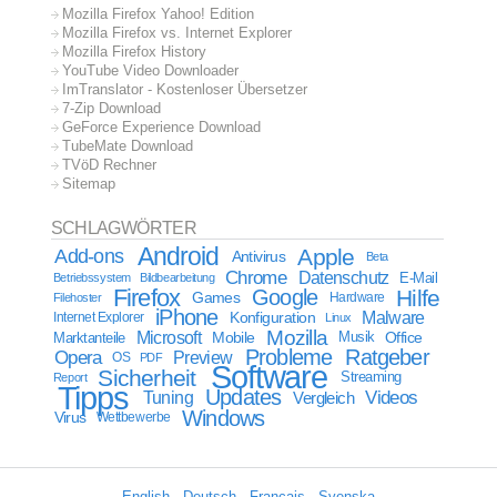
Mozilla Firefox Yahoo! Edition
Mozilla Firefox vs. Internet Explorer
Mozilla Firefox History
YouTube Video Downloader
ImTranslator - Kostenloser Übersetzer
7-Zip Download
GeForce Experience Download
TubeMate Download
TVöD Rechner
Sitemap
SCHLAGWÖRTER
Android
Apple
Add-ons
Antivirus
Beta
Chrome
Datenschutz
E-Mail
Betriebssystem
Bildbearbeitung
Firefox
Google
Hilfe
Games
Filehoster
Hardware
iPhone
Malware
Internet Explorer
Konfiguration
Linux
Mozilla
Microsoft
Mobile
Marktanteile
Musik
Office
Probleme
Ratgeber
Opera
Preview
OS
PDF
Software
Sicherheit
Streaming
Report
Tipps
Updates
Videos
Tuning
Vergleich
Windows
Virus
Wettbewerbe
English
-
Deutsch
-
Français
-
Svenska