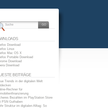
WNLOADS
refox Download
refox Linux
refox Mac OS X
refox Portable Download
rome Download
era Download
UESTE BEITRÄGE
ue Trends in der digitalen Welt
tdecken
line-Rechner für
mobilienfinanzierung
cheres Bezahlen im PlayStation Store
t PSN Guthaben
hr Struktur im digitalen Alltag: So