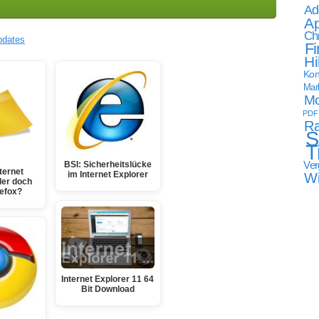
Ad
Ap
Ch
pdates
Fi
Hi
Kon
Mark
Mo
PDF
Ra
S
T
Ver
BSI: Sicherheitslücke
ternet
W
im Internet Explorer
der doch
refox?
Internet Explorer 11 64
Bit Download