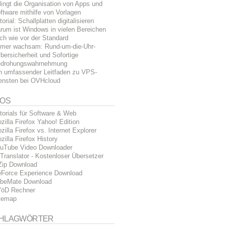
lingt die Organisation von Apps und
ftware mithilfe von Vorlagen
torial: Schallplatten digitalisieren
rum ist Windows in vielen Bereichen
ch wie vor der Standard
mer wachsam: Rund-um-die-Uhr-
bersicherheit und Sofortige
drohungswahrnehmung
n umfassender Leitfaden zu VPS-
ensten bei OVHcloud
FOS
torials für Software & Web
zilla Firefox Yahoo! Edition
zilla Firefox vs. Internet Explorer
zilla Firefox History
uTube Video Downloader
Translator - Kostenloser Übersetzer
Zip Download
Force Experience Download
beMate Download
öD Rechner
temap
HLAGWÖRTER