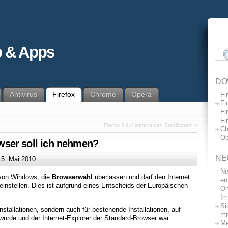
 & Apps
DO
Antivirus
Firefox
Chrome
Opera
Fi
Fi
Fi
Fi
Firefox 3.6.4 steht in den Startlöchern
»
Ch
Op
ser soll ich nehmen?
NE
m
5. Mai 2010
Ne
 von Windows, die
Browserwahl
überlassen und darf den Internet
en
einstellen. Dies ist aufgrund eines Entscheids der Europäischen
On
Im
Si
Installationen, sondern auch für bestehende Installationen, auf
mi
wurde und der Internet-Explorer der Standard-Browser war.
Me