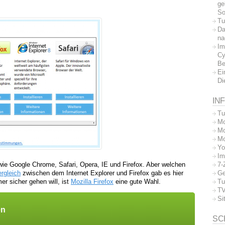
ge
So
Tu
Da
na
Im
Cy
Be
Ei
Di
IN
Tu
Mo
Mo
Mo
Yo
Im
7-
ie Google Chrome, Safari, Opera, IE und Firefox. Aber welchen
Ge
rgleich
zwischen dem Internet Explorer und Firefox gab es hier
Tu
r sicher gehen will, ist
Mozilla Firefox
eine gute Wahl.
TV
Si
en
SC