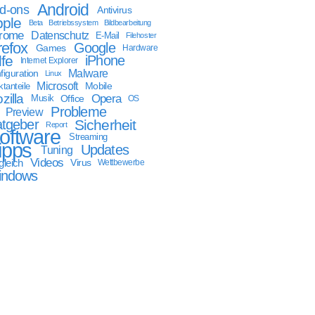
Android
d-ons
Antivirus
ple
Beta
Betriebssystem
Bildbearbeitung
rome
Datenschutz
E-Mail
Filehoster
refox
Google
Games
Hardware
lfe
iPhone
Internet Explorer
Malware
figuration
Linux
Microsoft
Mobile
tanteile
zilla
Opera
Musik
Office
OS
Probleme
Preview
tgeber
Sicherheit
Report
oftware
Streaming
ipps
Updates
Tuning
Videos
gleich
Virus
Wettbewerbe
indows