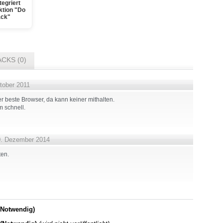
egriert
ktion "Do
ack"
CKS (0)
tober 2011
er beste Browser, da kann keiner mithalten.
m schnell.
. Dezember 2014
ten.
Notwendig)