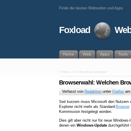
Finde die besten Webseiten und Apps
Foxload
Web
Home
Web
Apps
Tools
«
Firefox 3.6.3 Download verfügbar
Browserwahl: Welchen Brow
Verfasst von
Redaktion
unter
Firefox
a
Seit kurzem muss Microsoft den Nutzern
Explorer nicht mehr als Standard-
Browser
Kommission festgelegt worden.
Dies gilt aber nicht nur für neue Windows-
denen ein
Windows-Update
durchgeführt 