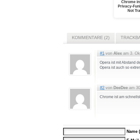
Chrome int
Privacy-Fun
Not Tr
KOMMENTARE (2)
TRACKBA
#1
von
Alex
am 3. Ok
Opera ist mit Abstand d
Opera ist auch so extre
#2
von
DeeDee
am 30
Chrome ist am schnells
Name (