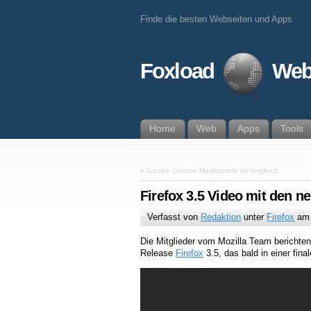
Finde die besten Webseiten und Apps
Foxload
Web
Home
Web
Apps
Tools
«
Google Chrome Marktanteile im Vergleich
Firefox 3.5 Video mit den n
Verfasst von
Redaktion
unter
Firefox
a
Die Mitglieder vom Mozilla Team berichte
Release
Firefox
3.5, das bald in einer fina