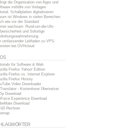
lingt die Organisation von Apps und
ftware mithilfe von Vorlagen
torial: Schallplatten digitalisieren
rum ist Windows in vielen Bereichen
ch wie vor der Standard
mer wachsam: Rund-um-die-Uhr-
bersicherheit und Sofortige
drohungswahrnehmung
n umfassender Leitfaden zu VPS-
ensten bei OVHcloud
FOS
torials für Software & Web
zilla Firefox Yahoo! Edition
zilla Firefox vs. Internet Explorer
zilla Firefox History
uTube Video Downloader
Translator - Kostenloser Übersetzer
Zip Download
Force Experience Download
beMate Download
öD Rechner
temap
HLAGWÖRTER