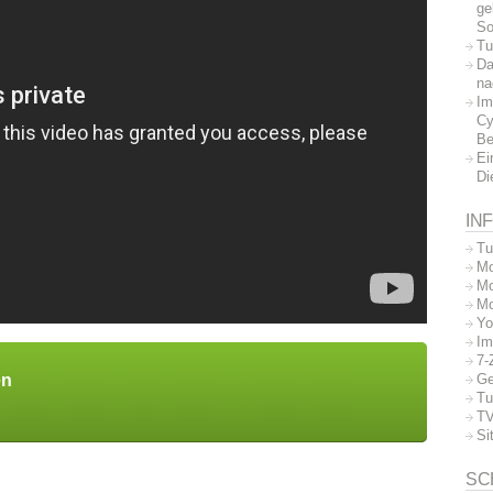
ge
So
Tu
Da
na
Im
Cy
Be
Ei
Di
IN
Tu
Mo
Mo
Mo
Yo
Im
7-
en
Ge
Tu
TV
Si
SC