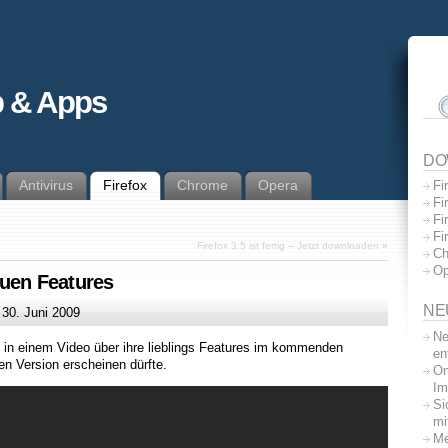
 & Apps
DO
Antivirus
Firefox
Chrome
Opera
Fi
Fi
Fi
Fi
Firefox 3.5 ist fertig – Jetzt downloaden
»
Ch
Op
euen Features
NE
m
30. Juni 2009
Ne
n in einem Video über ihre lieblings Features im kommenden
en
len Version erscheinen dürfte.
On
Im
Si
mi
Me