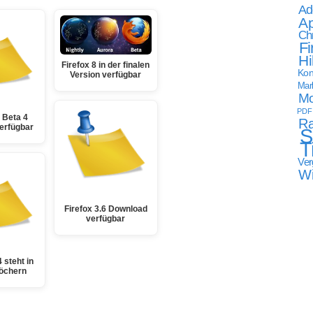
Ad
Ap
Ch
Fi
Hi
Firefox 8 in der finalen
Kon
Version verfügbar
Mark
Mo
PDF
6 Beta 4
Ra
erfügbar
S
T
Ver
W
Firefox 3.6 Download
verfügbar
4 steht in
löchern