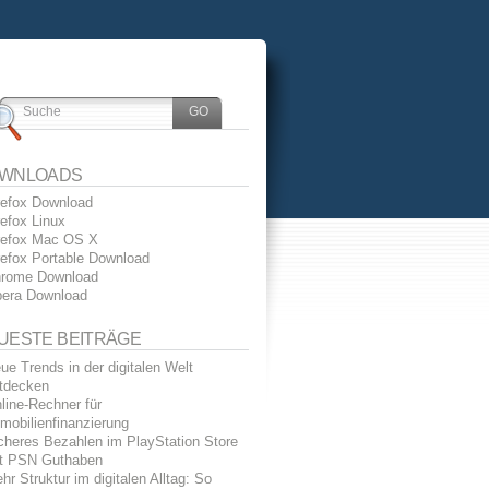
WNLOADS
refox Download
refox Linux
refox Mac OS X
refox Portable Download
rome Download
era Download
UESTE BEITRÄGE
ue Trends in der digitalen Welt
tdecken
line-Rechner für
mobilienfinanzierung
cheres Bezahlen im PlayStation Store
t PSN Guthaben
hr Struktur im digitalen Alltag: So