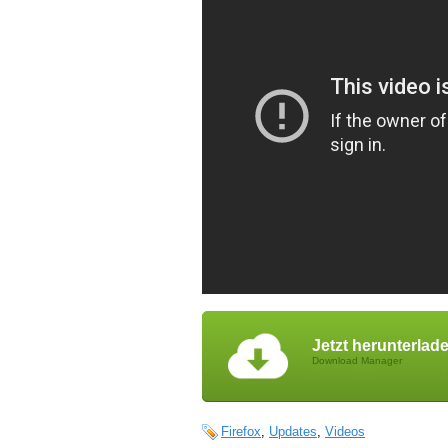
Jetzt herunterlad
Download Manager
Firefox
,
Updates
,
Videos