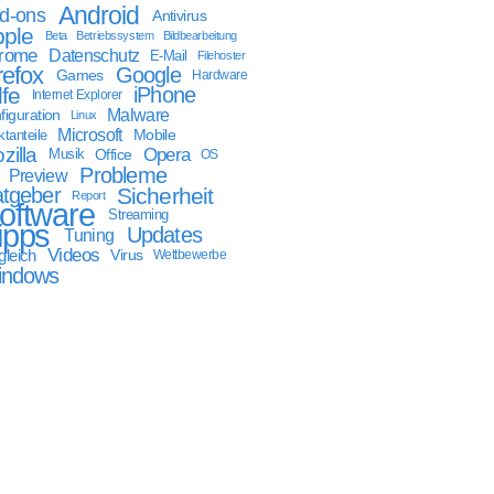
Android
d-ons
Antivirus
ple
Beta
Betriebssystem
Bildbearbeitung
rome
Datenschutz
E-Mail
Filehoster
refox
Google
Games
Hardware
lfe
iPhone
Internet Explorer
Malware
figuration
Linux
Microsoft
Mobile
tanteile
zilla
Opera
Musik
Office
OS
Probleme
Preview
tgeber
Sicherheit
Report
oftware
Streaming
ipps
Updates
Tuning
Videos
gleich
Virus
Wettbewerbe
indows