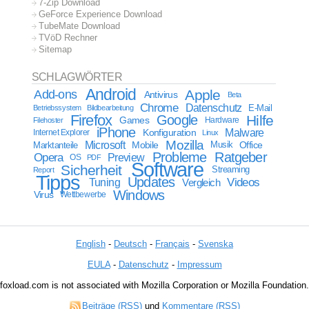
7-Zip Download
GeForce Experience Download
TubeMate Download
TVöD Rechner
Sitemap
SCHLAGWÖRTER
Android
Apple
Add-ons
Antivirus
Beta
Chrome
Datenschutz
E-Mail
Betriebssystem
Bildbearbeitung
Firefox
Google
Hilfe
Games
Filehoster
Hardware
iPhone
Malware
Internet Explorer
Konfiguration
Linux
Mozilla
Microsoft
Mobile
Marktanteile
Musik
Office
Probleme
Ratgeber
Opera
Preview
OS
PDF
Software
Sicherheit
Streaming
Report
Tipps
Updates
Videos
Tuning
Vergleich
Windows
Virus
Wettbewerbe
English
-
Deutsch
-
Français
-
Svenska
EULA
-
Datenschutz
-
Impressum
foxload.com is not associated with Mozilla Corporation or Mozilla Foundation.
Beiträge (RSS)
und
Kommentare (RSS)