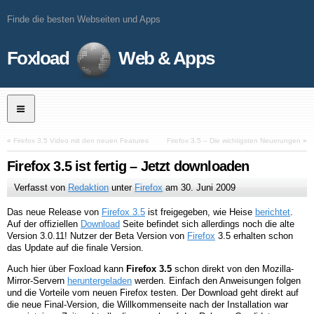
Finde die besten Webseiten und Apps
Foxload
Web & Apps
«
Firefox 3.5 Video mit den neuen Features
Firefox 3.5 – Die wichtigsten Neuerungen
»
Firefox 3.5 ist fertig – Jetzt downloaden
Verfasst von
Redaktion
unter
Firefox
am
30. Juni 2009
Das neue Release von
Firefox 3.5
ist freigegeben, wie Heise
berichtet
.
Auf der offiziellen
Download
Seite befindet sich allerdings noch die alte
Version 3.0.11! Nutzer der Beta Version von
Firefox
3.5 erhalten schon
das Update auf die finale Version.
Auch hier über Foxload kann
Firefox 3.5
schon direkt von den Mozilla-
Mirror-Servern
heruntergeladen
werden. Einfach den Anweisungen folgen
und die Vorteile vom neuen Firefox testen. Der Download geht direkt auf
die neue Final-Version, die Willkommenseite nach der Installation war