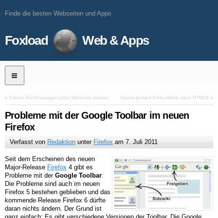
Finde die besten Webseiten und Apps
Foxload
Web & Apps
«
Firefox Profilmanager unter Windows starten
Opera portiert EmberWind nach HTML5
»
Probleme mit der Google Toolbar im neuen
Firefox
Verfasst von
Redaktion
unter
Firefox
am
7. Juli 2011
Seit dem Erscheinen des neuen
Major-Release
Firefox
4 gibt es
Probleme mit der
Google Toolbar
.
Die Probleme sind auch im neuen
Firefox 5 bestehen geblieben und das
kommende Release Firefox 6 dürfte
daran nichts ändern. Der Grund ist
ganz einfach: Es gibt verschiedene Versionen der Toolbar. Die Google