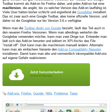
Toolbar kommt als Add-on für Firefox daher, und jedes Add-on hat eine
maxVersion
, die angibt, bis zu welcher Version das Add-on lauffähig ist.
Viele User hatten bisher schlicht und ergreifend die
Googlebar
installiert.
Das ist zwar auch eine Google Toolbar, aber keine offizielle Version, und
daher ist die Googlebar nur bis Version 3.6.x verfügbar.
Wenn man die
Toolbar direkt von Google
bezieht, läuft das Teil auch in
den neueren Firefox Versionen. Wenn man allerdings weiterhin die
Googlebar verwenden möchte, kann man zwei Dinge tun. Entweder man
lädt sich das Add-on herunter und editiert im XPI-Archiv das File
"install.rdf". Dort kann man die maxVersion manuell ändern. Alternativ
kann man als einfachere Variante den
Add-on Compatibility Reporter
installieren. Damit kann man alte und vermeintlich inkompatible Add-ons
auf eigene Gefahr reaktivieren.
Jetzt herunterladen
Download Manager
Add-ons
,
Firefox
,
Google
,
Hilfe
,
Probleme
,
Tipps