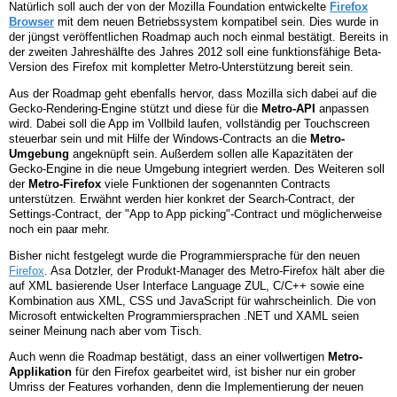
Natürlich soll auch der von der Mozilla Foundation entwickelte
Firefox
Browser
mit dem neuen Betriebssystem kompatibel sein. Dies wurde in
der jüngst veröffentlichen Roadmap auch noch einmal bestätigt. Bereits in
der zweiten Jahreshälfte des Jahres 2012 soll eine funktionsfähige Beta-
Version des Firefox mit kompletter Metro-Unterstützung bereit sein.
Aus der Roadmap geht ebenfalls hervor, dass Mozilla sich dabei auf die
Gecko-Rendering-Engine stützt und diese für die
Metro-API
anpassen
wird. Dabei soll die App im Vollbild laufen, vollständig per Touchscreen
steuerbar sein und mit Hilfe der Windows-Contracts an die
Metro-
Umgebung
angeknüpft sein. Außerdem sollen alle Kapazitäten der
Gecko-Engine in die neue Umgebung integriert werden. Des Weiteren soll
der
Metro-Firefox
viele Funktionen der sogenannten Contracts
unterstützen. Erwähnt werden hier konkret der Search-Contract, der
Settings-Contract, der "App to App picking"-Contract und möglicherweise
noch ein paar mehr.
Bisher nicht festgelegt wurde die Programmiersprache für den neuen
Firefox
. Asa Dotzler, der Produkt-Manager des Metro-Firefox hält aber die
auf XML basierende User Interface Language ZUL, C/C++ sowie eine
Kombination aus XML, CSS und JavaScript für wahrscheinlich. Die von
Microsoft entwickelten Programmiersprachen .NET und XAML seien
seiner Meinung nach aber vom Tisch.
Auch wenn die Roadmap bestätigt, dass an einer vollwertigen
Metro-
Applikation
für den Firefox gearbeitet wird, ist bisher nur ein grober
Umriss der Features vorhanden, denn die Implementierung der neuen