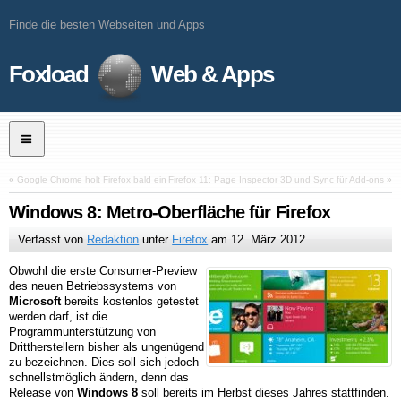
Finde die besten Webseiten und Apps
Foxload
Web & Apps
«
Google Chrome holt Firefox bald ein
Firefox 11: Page Inspector 3D und Sync für Add-ons
»
Windows 8: Metro-Oberfläche für Firefox
Verfasst von
Redaktion
unter
Firefox
am
12. März 2012
Obwohl die erste Consumer-Preview
des neuen Betriebssystems von
Microsoft
bereits kostenlos getestet
werden darf, ist die
Programmunterstützung von
Drittherstellern bisher als ungenügend
zu bezeichnen. Dies soll sich jedoch
schnellstmöglich ändern, denn das
Release von
Windows 8
soll bereits im Herbst dieses Jahres stattfinden.