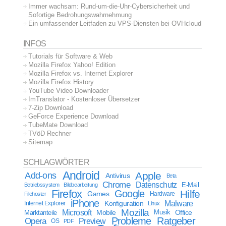
Immer wachsam: Rund-um-die-Uhr-Cybersicherheit und
Sofortige Bedrohungswahrnehmung
Ein umfassender Leitfaden zu VPS-Diensten bei OVHcloud
INFOS
Tutorials für Software & Web
Mozilla Firefox Yahoo! Edition
Mozilla Firefox vs. Internet Explorer
Mozilla Firefox History
YouTube Video Downloader
ImTranslator - Kostenloser Übersetzer
7-Zip Download
GeForce Experience Download
TubeMate Download
TVöD Rechner
Sitemap
SCHLAGWÖRTER
Android
Apple
Add-ons
Antivirus
Beta
Chrome
Datenschutz
E-Mail
Betriebssystem
Bildbearbeitung
Firefox
Google
Hilfe
Games
Filehoster
Hardware
iPhone
Malware
Internet Explorer
Konfiguration
Linux
Mozilla
Microsoft
Mobile
Marktanteile
Musik
Office
Probleme
Ratgeber
Opera
Preview
OS
PDF