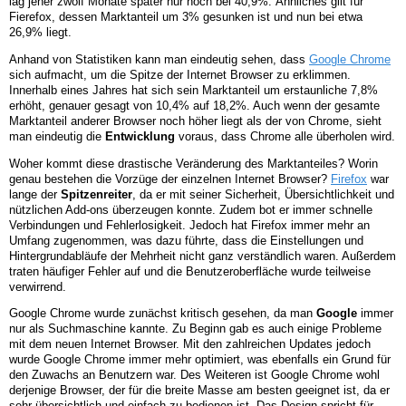
lag jener zwölf Monate später nur noch bei 40,9%. Ähnliches gilt für
Fierefox, dessen Marktanteil um 3% gesunken ist und nun bei etwa
26,9% liegt.
Anhand von Statistiken kann man eindeutig sehen, dass
Google Chrome
sich aufmacht, um die Spitze der Internet Browser zu erklimmen.
Innerhalb eines Jahres hat sich sein Marktanteil um erstaunliche 7,8%
erhöht, genauer gesagt von 10,4% auf 18,2%. Auch wenn der gesamte
Marktanteil anderer Browser noch höher liegt als der von Chrome, sieht
man eindeutig die
Entwicklung
voraus, dass Chrome alle überholen wird.
Woher kommt diese drastische Veränderung des Marktanteiles? Worin
genau bestehen die Vorzüge der einzelnen Internet Browser?
Firefox
war
lange der
Spitzenreiter
, da er mit seiner Sicherheit, Übersichtlichkeit und
nützlichen Add-ons überzeugen konnte. Zudem bot er immer schnelle
Verbindungen und Fehlerlosigkeit. Jedoch hat Firefox immer mehr an
Umfang zugenommen, was dazu führte, dass die Einstellungen und
Hintergrundabläufe der Mehrheit nicht ganz verständlich waren. Außerdem
traten häufiger Fehler auf und die Benutzeroberfläche wurde teilweise
verwirrend.
Google Chrome wurde zunächst kritisch gesehen, da man
Google
immer
nur als Suchmaschine kannte. Zu Beginn gab es auch einige Probleme
mit dem neuen Internet Browser. Mit den zahlreichen Updates jedoch
wurde Google Chrome immer mehr optimiert, was ebenfalls ein Grund für
den Zuwachs an Benutzern war. Des Weiteren ist Google Chrome wohl
derjenige Browser, der für die breite Masse am besten geeignet ist, da er
sehr übersichtlich und einfach zu bedienen ist. Das Design spricht für