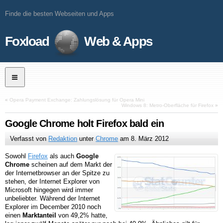
Finde die besten Webseiten und Apps
Foxload
Web & Apps
«
Opera Payment Exchange: Zahlungslösung für Opera Mini
Windows 8: Metro-Oberfläche für Firefox
»
Google Chrome holt Firefox bald ein
Verfasst von
Redaktion
unter
Chrome
am
8. März 2012
Sowohl
Firefox
als auch
Google
Chrome
scheinen auf dem Markt der
der Internetbrowser an der Spitze zu
stehen, der Internet Explorer von
Microsoft hingegen wird immer
unbeliebter. Während der Internet
Explorer im December 2010 noch
einen
Marktanteil
von 49,2% hatte,