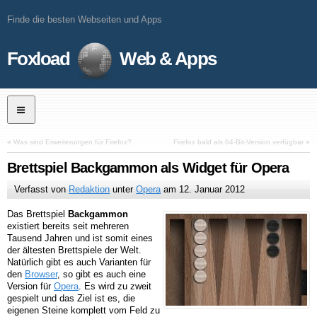
Finde die besten Webseiten und Apps
Foxload
Web & Apps
«
Was sind Erweiterungen für Firefox?
Firefox bald als 64-Bit-Version verfügbar
»
Brettspiel Backgammon als Widget für Opera
Verfasst von
Redaktion
unter
Opera
am
12. Januar 2012
Das Brettspiel
Backgammon
existiert bereits seit mehreren
Tausend Jahren und ist somit eines
der ältesten Brettspiele der Welt.
Natürlich gibt es auch Varianten für
den
Browser
, so gibt es auch eine
Version für
Opera
. Es wird zu zweit
gespielt und das Ziel ist es, die
eigenen Steine komplett vom Feld zu