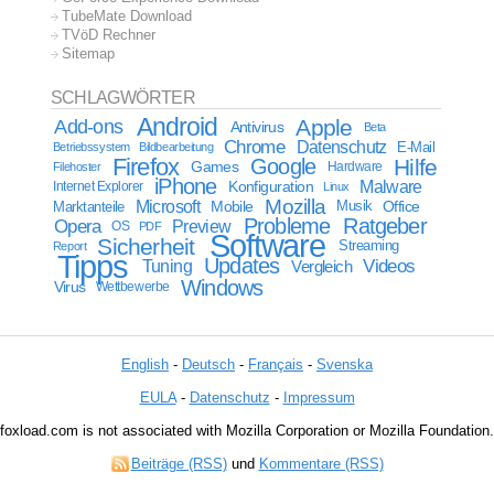
TubeMate Download
TVöD Rechner
Sitemap
SCHLAGWÖRTER
Android
Apple
Add-ons
Antivirus
Beta
Chrome
Datenschutz
E-Mail
Betriebssystem
Bildbearbeitung
Firefox
Google
Hilfe
Games
Filehoster
Hardware
iPhone
Malware
Internet Explorer
Konfiguration
Linux
Mozilla
Microsoft
Mobile
Marktanteile
Musik
Office
Probleme
Ratgeber
Opera
Preview
OS
PDF
Software
Sicherheit
Streaming
Report
Tipps
Updates
Videos
Tuning
Vergleich
Windows
Virus
Wettbewerbe
English
-
Deutsch
-
Français
-
Svenska
EULA
-
Datenschutz
-
Impressum
foxload.com is not associated with Mozilla Corporation or Mozilla Foundation.
Beiträge (RSS)
und
Kommentare (RSS)