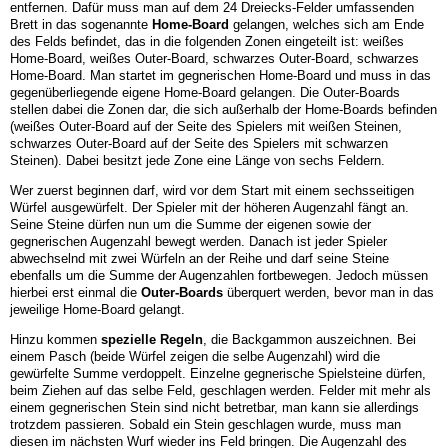
entfernen. Dafür muss man auf dem 24 Dreiecks-Felder umfassenden
Brett in das sogenannte
Home-Board
gelangen, welches sich am Ende
des Felds befindet, das in die folgenden Zonen eingeteilt ist: weißes
Home-Board, weißes Outer-Board, schwarzes Outer-Board, schwarzes
Home-Board. Man startet im gegnerischen Home-Board und muss in das
gegenüberliegende eigene Home-Board gelangen. Die Outer-Boards
stellen dabei die Zonen dar, die sich außerhalb der Home-Boards befinden
(weißes Outer-Board auf der Seite des Spielers mit weißen Steinen,
schwarzes Outer-Board auf der Seite des Spielers mit schwarzen
Steinen). Dabei besitzt jede Zone eine Länge von sechs Feldern.
Wer zuerst beginnen darf, wird vor dem Start mit einem sechsseitigen
Würfel ausgewürfelt. Der Spieler mit der höheren Augenzahl fängt an.
Seine Steine dürfen nun um die Summe der eigenen sowie der
gegnerischen Augenzahl bewegt werden. Danach ist jeder Spieler
abwechselnd mit zwei Würfeln an der Reihe und darf seine Steine
ebenfalls um die Summe der Augenzahlen fortbewegen. Jedoch müssen
hierbei erst einmal die
Outer-Boards
überquert werden, bevor man in das
jeweilige Home-Board gelangt.
Hinzu kommen
spezielle Regeln
, die Backgammon auszeichnen. Bei
einem Pasch (beide Würfel zeigen die selbe Augenzahl) wird die
gewürfelte Summe verdoppelt. Einzelne gegnerische Spielsteine dürfen,
beim Ziehen auf das selbe Feld, geschlagen werden. Felder mit mehr als
einem gegnerischen Stein sind nicht betretbar, man kann sie allerdings
trotzdem passieren. Sobald ein Stein geschlagen wurde, muss man
diesen im nächsten Wurf wieder ins Feld bringen. Die Augenzahl des