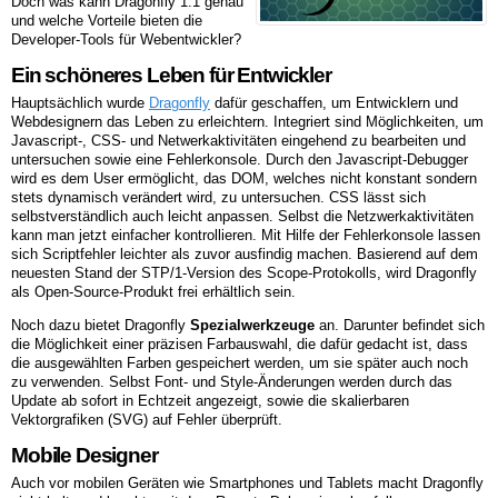
Doch was kann Dragonfly 1.1 genau
und welche Vorteile bieten die
Developer-Tools für Webentwickler?
Ein schöneres Leben für Entwickler
Hauptsächlich wurde
Dragonfly
dafür geschaffen, um Entwicklern und
Webdesignern das Leben zu erleichtern. Integriert sind Möglichkeiten, um
Javascript-, CSS- und Netwerkaktivitäten eingehend zu bearbeiten und
untersuchen sowie eine Fehlerkonsole. Durch den Javascript-Debugger
wird es dem User ermöglicht, das DOM, welches nicht konstant sondern
stets dynamisch verändert wird, zu untersuchen. CSS lässt sich
selbstverständlich auch leicht anpassen. Selbst die Netzwerkaktivitäten
kann man jetzt einfacher kontrollieren. Mit Hilfe der Fehlerkonsole lassen
sich Scriptfehler leichter als zuvor ausfindig machen. Basierend auf dem
neuesten Stand der STP/1-Version des Scope-Protokolls, wird Dragonfly
als Open-Source-Produkt frei erhältlich sein.
Noch dazu bietet Dragonfly
Spezialwerkzeuge
an. Darunter befindet sich
die Möglichkeit einer präzisen Farbauswahl, die dafür gedacht ist, dass
die ausgewählten Farben gespeichert werden, um sie später auch noch
zu verwenden. Selbst Font- und Style-Änderungen werden durch das
Update ab sofort in Echtzeit angezeigt, sowie die skalierbaren
Vektorgrafiken (SVG) auf Fehler überprüft.
Mobile Designer
Auch vor mobilen Geräten wie Smartphones und Tablets macht Dragonfly