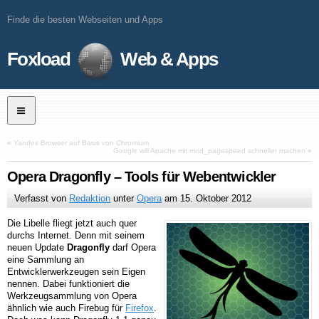
Finde die besten Webseiten und Apps
Foxload
Web & Apps
«
Yandex Browser auf Basis von Chromium
Google will Apache mit mod_pagespeed schneller machen
»
Opera Dragonfly – Tools für Webentwickler
Verfasst von
Redaktion
unter
Opera
am
15. Oktober 2012
Die Libelle fliegt jetzt auch quer
durchs Internet. Denn mit seinem
neuen Update
Dragonfly
darf Opera
eine Sammlung an
Entwicklerwerkzeugen sein Eigen
nennen. Dabei funktioniert die
Werkzeugsammlung von Opera
ähnlich wie auch Firebug für
Firefox
.