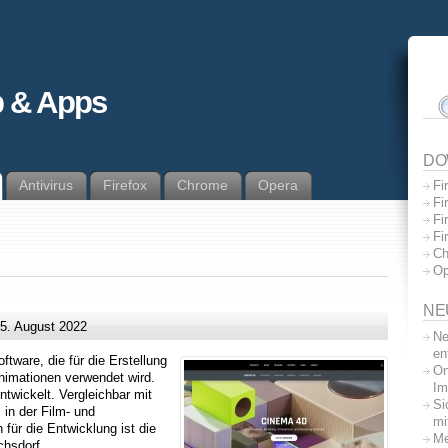
 & Apps
DO
Antivirus
Firefox
Chrome
Opera
Fi
Fi
Fi
Fi
Ch
Op
NE
5. August 2022
Ne
en
tware, die für die Erstellung
On
nimationen verwendet wird.
Im
wickelt. Vergleichbar mit
Si
in der Film- und
mi
 für die Entwicklung ist die
Me
chsdorf.