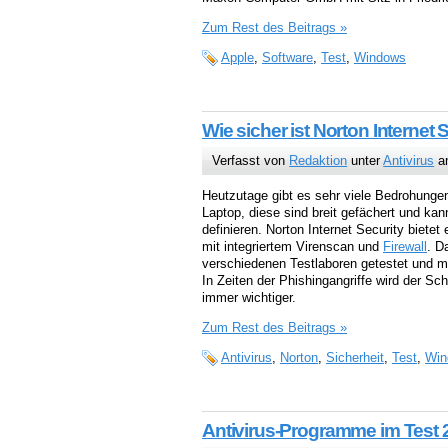
Zum Rest des Beitrags »
Apple
,
Software
,
Test
,
Windows
Wie sicher ist Norton Internet 
Verfasst von
Redaktion
unter
Antivirus
am
Heutzutage gibt es sehr viele Bedrohungen
Laptop, diese sind breit gefächert und ka
definieren. Norton Internet Security biet
mit integriertem Virenscan und
Firewall
. D
verschiedenen Testlaboren getestet und m
In Zeiten der Phishingangriffe wird der Schu
immer wichtiger.
Zum Rest des Beitrags »
Antivirus
,
Norton
,
Sicherheit
,
Test
,
Win
Antivirus-Programme im Test 