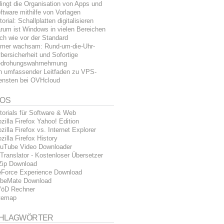
lingt die Organisation von Apps und
ftware mithilfe von Vorlagen
torial: Schallplatten digitalisieren
rum ist Windows in vielen Bereichen
ch wie vor der Standard
mer wachsam: Rund-um-die-Uhr-
bersicherheit und Sofortige
drohungswahrnehmung
n umfassender Leitfaden zu VPS-
ensten bei OVHcloud
FOS
torials für Software & Web
zilla Firefox Yahoo! Edition
zilla Firefox vs. Internet Explorer
zilla Firefox History
uTube Video Downloader
Translator - Kostenloser Übersetzer
Zip Download
Force Experience Download
beMate Download
öD Rechner
temap
HLAGWÖRTER