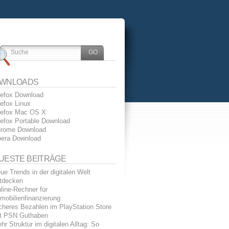
WNLOADS
refox Download
refox Linux
refox Mac OS X
refox Portable Download
rome Download
era Download
UESTE BEITRÄGE
ue Trends in der digitalen Welt
tdecken
line-Rechner für
mobilienfinanzierung
cheres Bezahlen im PlayStation Store
t PSN Guthaben
hr Struktur im digitalen Alltag: So