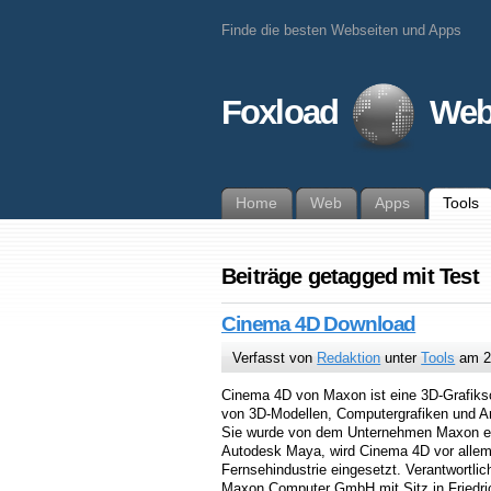
Finde die besten Webseiten und Apps
Foxload
Web
Home
Web
Apps
Tools
Beiträge getagged mit Test
Cinema 4D Download
Verfasst von
Redaktion
unter
Tools
am 2
Cinema 4D von Maxon ist eine 3D-Grafiksof
von 3D-Modellen, Computergrafiken und A
Sie wurde von dem Unternehmen Maxon ent
Autodesk Maya, wird Cinema 4D vor allem 
Fernsehindustrie eingesetzt. Verantwortlich
Maxon Computer GmbH mit Sitz in Friedri