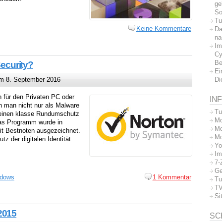
ge
So
Tu
Keine Kommentare
Da
na
Im
Cy
Be
Security?
Ei
Di
 8. September 2016
 für den Privaten PC oder
IN
nn man nicht nur als Malware
Tu
et einen klasse Rundumschutz
Mo
as Programm wurde in
Mo
it Bestnoten ausgezeichnet.
Mo
tz der digitalen Identität
Yo
Im
7-
Ge
dows
1 Kommentar
Tu
TV
Si
2015
SC