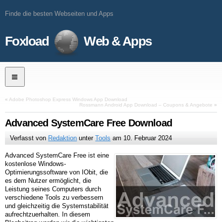
Finde die besten Webseiten und Apps
Foxload
Web & Apps
«
Adobe Photoshop Express Windows App Download
Rossmann Android App Download – Coupons & Angebote
»
Advanced SystemCare Free Download
Verfasst von
Redaktion
unter
Tools
am
10. Februar 2024
Advanced SystemCare Free ist eine
kostenlose Windows-
Optimierungssoftware von IObit, die
es dem Nutzer ermöglicht, die
Leistung seines Computers durch
verschiedene Tools zu verbessern
und gleichzeitig die Systemstabilität
aufrechtzuerhalten. In diesem