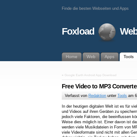
Finde die besten Webseiten und Apps
Foxload
Web
Home
Web
Apps
Tools
«
Google Earth Android App Download
Free Video to MP3 Converte
Verfasst von
Redaktion
unter
Tools
am
6
In der heutigen digitalen Welt ist es für v
und Videos auf ihren Geräten zu speicher
jedoch viele Faktoren, die beeinflussen k
Weise dies möglich ist. Einer davon ist d
werden viele Musikdateien in Form von M
viele Videoformate sind nicht mit allen Ge