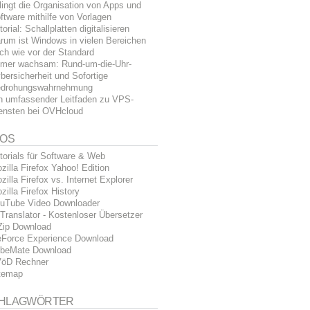
lingt die Organisation von Apps und
ftware mithilfe von Vorlagen
torial: Schallplatten digitalisieren
rum ist Windows in vielen Bereichen
ch wie vor der Standard
mer wachsam: Rund-um-die-Uhr-
bersicherheit und Sofortige
drohungswahrnehmung
n umfassender Leitfaden zu VPS-
ensten bei OVHcloud
FOS
torials für Software & Web
zilla Firefox Yahoo! Edition
zilla Firefox vs. Internet Explorer
zilla Firefox History
uTube Video Downloader
Translator - Kostenloser Übersetzer
Zip Download
Force Experience Download
beMate Download
öD Rechner
temap
HLAGWÖRTER