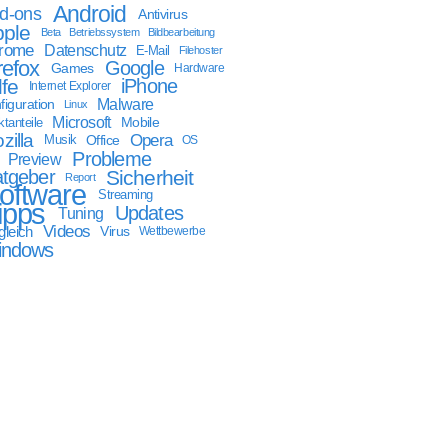
Android
d-ons
Antivirus
ple
Beta
Betriebssystem
Bildbearbeitung
rome
Datenschutz
E-Mail
Filehoster
refox
Google
Games
Hardware
lfe
iPhone
Internet Explorer
Malware
figuration
Linux
Microsoft
Mobile
tanteile
zilla
Opera
Musik
Office
OS
Probleme
Preview
tgeber
Sicherheit
Report
oftware
Streaming
ipps
Updates
Tuning
Videos
gleich
Virus
Wettbewerbe
indows