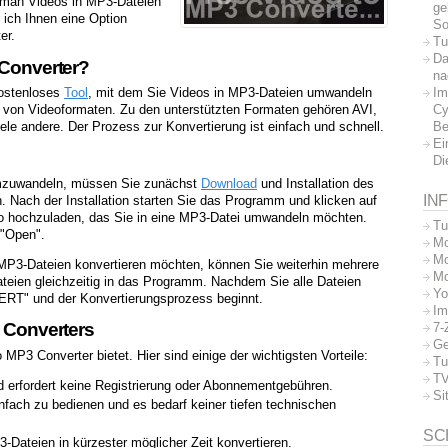
m man Videos in MP3-Dateien
ge
 ich Ihnen eine Option
So
er.
Tu
Da
 Converter?
na
Im
kostenloses
Tool
, mit dem Sie Videos in MP3-Dateien umwandeln
Cy
l von Videoformaten. Zu den unterstützten Formaten gehören AVI,
Be
 andere. Der Prozess zur Konvertierung ist einfach und schnell.
Ei
Di
umzuwandeln, müssen Sie zunächst
Download
und Installation des
IN
 Nach der Installation starten Sie das Programm und klicken auf
eo hochzuladen, das Sie in eine MP3-Datei umwandeln möchten.
Tu
 "Open".
Mo
Mo
 MP3-Dateien konvertieren möchten, können Sie weiterhin mehrere
Mo
ateien gleichzeitig in das Programm. Nachdem Sie alle Dateien
Yo
ERT" und der Konvertierungsprozess beginnt.
Im
3 Converters
7-
Ge
o MP3 Converter bietet. Hier sind einige der wichtigsten Vorteile:
Tu
TV
d erfordert keine Registrierung oder Abonnementgebühren.
Si
nfach zu bedienen und es bedarf keiner tiefen technischen
SC
Dateien in kürzester möglicher Zeit konvertieren.