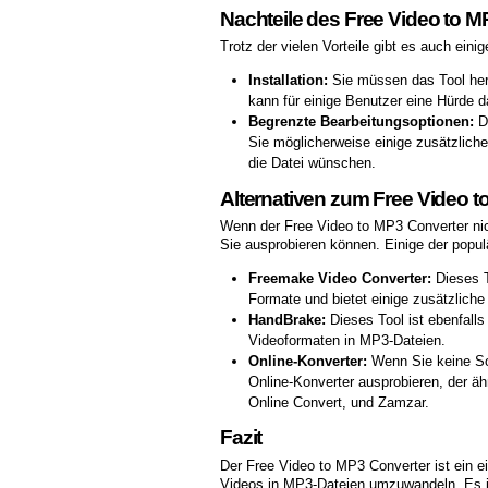
Nachteile des Free Video to M
Trotz der vielen Vorteile gibt es auch eini
Installation:
Sie müssen das Tool heru
kann für einige Benutzer eine Hürde da
Begrenzte Bearbeitungsoptionen:
Da
Sie möglicherweise einige zusätzliche
die Datei wünschen.
Alternativen zum Free Video t
Wenn der Free Video to MP3 Converter nicht
Sie ausprobieren können. Einige der popul
Freemake Video Converter:
Dieses T
Formate und bietet einige zusätzliche
HandBrake:
Dieses Tool ist ebenfall
Videoformaten in MP3-Dateien.
Online-Konverter:
Wenn Sie keine Sof
Online-Konverter ausprobieren, der ähn
Online Convert, und Zamzar.
Fazit
Der Free Video to MP3 Converter ist ein e
Videos in MP3-Dateien umzuwandeln. Es ist