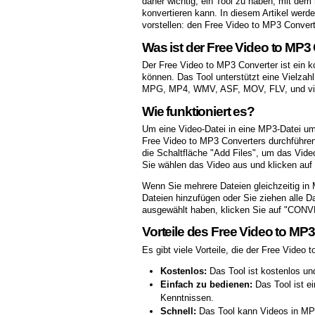
daher wichtig, ein Tool zu haben, mit de
konvertieren kann. In diesem Artikel werde
vorstellen: den Free Video to MP3 Convert
Was ist der Free Video to MP3
Der Free Video to MP3 Converter ist ein 
können. Das Tool unterstützt eine Vielzah
MPG, MP4, WMV, ASF, MOV, FLV, und viele
Wie funktioniert es?
Um eine Video-Datei in eine MP3-Datei 
Free Video to MP3 Converters durchführen.
die Schaltfläche "Add Files", um das Vid
Sie wählen das Video aus und klicken auf
Wenn Sie mehrere Dateien gleichzeitig in
Dateien hinzufügen oder Sie ziehen alle D
ausgewählt haben, klicken Sie auf "CONV
Vorteile des Free Video to MP
Es gibt viele Vorteile, die der Free Video t
Kostenlos:
Das Tool ist kostenlos un
Einfach zu bedienen:
Das Tool ist ei
Kenntnissen.
Schnell:
Das Tool kann Videos in MP3-