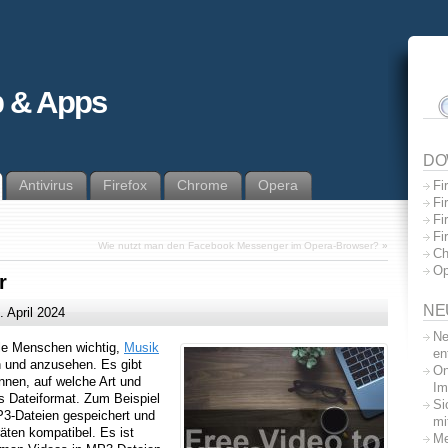
 & Apps
DO
Antivirus
Firefox
Chrome
Opera
Fi
Fi
Fi
Fi
Wie nutzt man den Facebook Messenger im Opera-Browser?
»
Ch
Op
r
NE
. April 2024
Ne
iele Menschen wichtig,
Musik
en
n und anzusehen. Es gibt
On
önnen, auf welche Art und
Im
as Dateiformat. Zum Beispiel
Si
P3-Dateien gespeichert und
mi
räten kompatibel. Es ist
Me