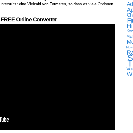
Ad
nterstützt eine Vielzahl von Formaten, so dass es viele Optionen
Ap
Ch
| FREE Online Converter
Fi
Hi
Kon
Mark
Mo
PDF
Ra
S
T
Ver
W