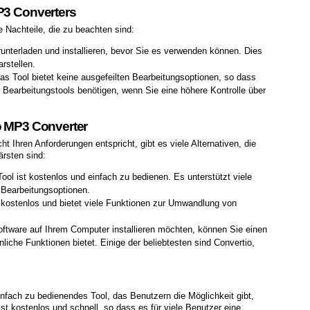
P3 Converters
ge Nachteile, die zu beachten sind:
nterladen und installieren, bevor Sie es verwenden können. Dies
rstellen.
s Tool bietet keine ausgefeilten Bearbeitungsoptionen, so dass
 Bearbeitungstools benötigen, wenn Sie eine höhere Kontrolle über
o MP3 Converter
 Ihren Anforderungen entspricht, gibt es viele Alternativen, die
ärsten sind:
ool ist kostenlos und einfach zu bedienen. Es unterstützt viele
 Bearbeitungsoptionen.
s kostenlos und bietet viele Funktionen zur Umwandlung von
tware auf Ihrem Computer installieren möchten, können Sie einen
liche Funktionen bietet. Einige der beliebtesten sind Convertio,
infach zu bedienendes Tool, das Benutzern die Möglichkeit gibt,
 kostenlos und schnell, so dass es für viele Benutzer eine