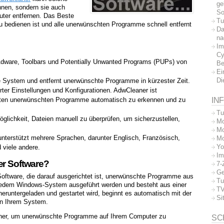
ge
nen, sondern sie auch
So
uter entfernen. Das Beste
Tu
u bedienen ist und alle unerwünschten Programme schnell entfernt
Da
na
Im
Cy
t Adware, Toolbars und Potentially Unwanted Programs (PUPs) von
Be
Ei
Di
 System und entfernt unerwünschte Programme in kürzester Zeit.
rter Einstellungen und Konfigurationen. AdwCleaner ist
IN
isten unerwünschten Programme automatisch zu erkennen und zu
Tu
glichkeit, Dateien manuell zu überprüfen, um sicherzustellen,
Mo
Mo
unterstützt mehrere Sprachen, darunter Englisch, Französisch,
Mo
Yo
 viele andere.
Im
er Software?
7-
Ge
 Software, die darauf ausgerichtet ist, unerwünschte Programme aus
Tu
jedem Windows-System ausgeführt werden und besteht aus einer
TV
runtergeladen und gestartet wird, beginnt es automatisch mit der
Si
n Ihrem System.
aner, um unerwünschte Programme auf Ihrem Computer zu
SC