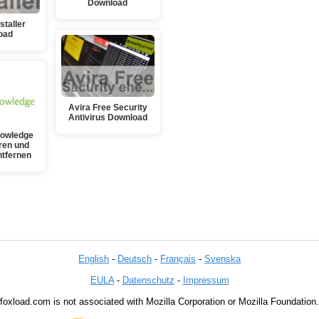
Download
staller
oad
Avira Free Security
Antivirus Download
nowledge
eren und
ntfernen
English
-
Deutsch
-
Français
-
Svenska
EULA
-
Datenschutz
-
Impressum
foxload.com is not associated with Mozilla Corporation or Mozilla Foundation.