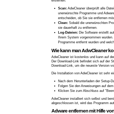
entfernen:
Scan:
AdwCleaner überprüft alle Datei
unerwünschte Programme und Adware
entscheiden, ob Sie sie entfernen mö
Clean:
Sobald die unerwünschten Prog
sie dauerhaft zu entfernen.
Log-Dateien:
Die Software erstellt au
Ihrem System vorgenommen wurden. Di
Programme entfernt wurden und welch
Wie kann man AdwCleaner kost
AdwCleaner ist kostenlos und kann auf der
Der Download-Link befindet sich auf der St
Download-Link, um die neueste Version vo
Die Installation von AdwCleaner ist sehr e
Nach dem Herunterladen der Setup-Dat
Folgen Sie den Anweisungen auf dem Bi
Klicken Sie zum Abschluss auf "Been
AdwCleaner installiert sich selbst und benö
abgeschlossen ist, wird das Programm aut
Adware entfernen mit Hilfe von