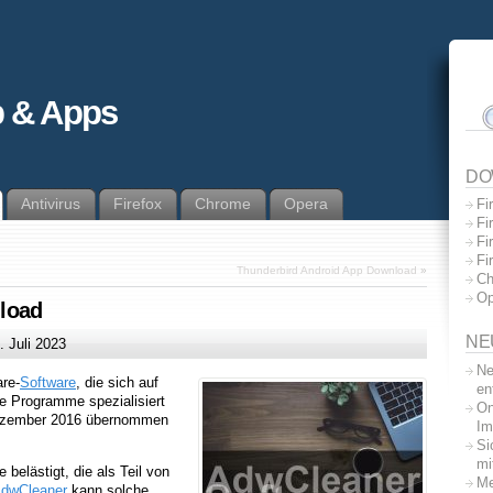
 & Apps
DO
Antivirus
Firefox
Chrome
Opera
Fi
Fi
Fi
Fi
Thunderbird Android App Download
»
Ch
Op
load
NE
. Juli 2023
Ne
re-
Software
, die sich auf
en
e Programme spezialisiert
On
Dezember 2016 übernommen
Im
Si
mi
belästigt, die als Teil von
Me
dwCleaner
kann solche