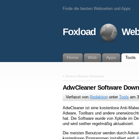
Finde die besten Webseiten und Apps
Foxload
Web
Home
Web
Apps
Tools
«
Darknet Browser Download
AdwCleaner Software Down
Verfasst von
Redaktion
unter
Tools
am
3
AdwCleaner ist eine kostenlose Anti-Malwa
Adware, Toolbars und andere unerwünscht
hat. Die Software wurde von Xplode im 
und wird seither regelmäßig aktualisiert.
Die meisten Benutzer werden durch Adware 
kostenlosen Programmen installiert wird.
A