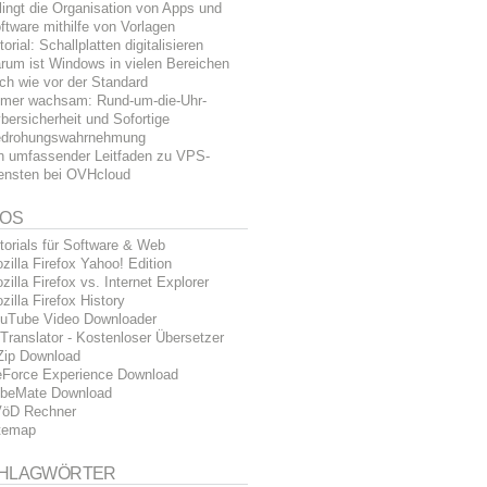
lingt die Organisation von Apps und
ftware mithilfe von Vorlagen
torial: Schallplatten digitalisieren
rum ist Windows in vielen Bereichen
ch wie vor der Standard
mer wachsam: Rund-um-die-Uhr-
bersicherheit und Sofortige
drohungswahrnehmung
n umfassender Leitfaden zu VPS-
ensten bei OVHcloud
FOS
torials für Software & Web
zilla Firefox Yahoo! Edition
zilla Firefox vs. Internet Explorer
zilla Firefox History
uTube Video Downloader
Translator - Kostenloser Übersetzer
Zip Download
Force Experience Download
beMate Download
öD Rechner
temap
HLAGWÖRTER