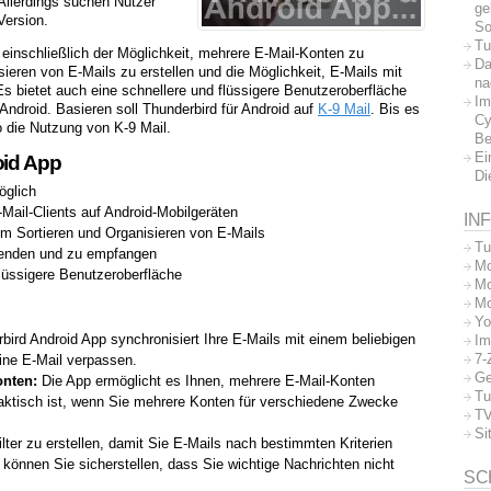
 Allerdings suchen Nutzer
ge
Version.
So
Tu
, einschließlich der Möglichkeit, mehrere E-Mail-Konten zu
Da
sieren von E-Mails zu erstellen und die Möglichkeit, E-Mails mit
na
bietet auch eine schnellere und flüssigere Benutzeroberfläche
Im
 Android. Basieren soll Thunderbird für Android auf
K-9 Mail
. Bis es
Cy
so die Nutzung von K-9 Mail.
Be
Ei
oid App
Di
öglich
Mail-Clients auf Android-Mobilgeräten
IN
um Sortieren und Organisieren von E-Mails
Tu
senden und zu empfangen
Mo
lüssigere Benutzeroberfläche
Mo
Mo
Yo
ird Android App synchronisiert Ihre E-Mails mit einem beliebigen
Im
7-
ine E-Mail verpassen.
Ge
onten:
Die App ermöglicht es Ihnen, mehrere E-Mail-Konten
Tu
raktisch ist, wenn Sie mehrere Konten für verschiedene Zwecke
TV
Si
lter zu erstellen, damit Sie E-Mails nach bestimmten Kriterien
 können Sie sicherstellen, dass Sie wichtige Nachrichten nicht
SC