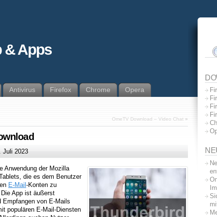
 & Apps
DO
Antivirus
Firefox
Chrome
Opera
Fi
Fi
Fi
Fi
OmeTV Download – Video Chat
»
Ch
Op
Download
NE
. Juli 2023
Ne
le Anwendung der Mozilla
en
-Tablets, die es dem Benutzer
On
nen
E-Mail
-Konten zu
Im
 Die App ist äußerst
Si
nd Empfangen von E-Mails
mi
it populären E-Mail-Diensten
Me