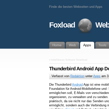
Finde die besten Webseiten und Apps
Foxload
Web
Home
Web
Apps
Tools
«
AdwCleaner Software Download
Thunderbird Android App 
Verfasst von
Redaktion
unter
Apps
am
3
Die Thunderbird
Android
App ist eine mobi
Foundation für Android-Mobiltelefone und 
ermöglichen soll, E-Mails von verschiede
organisieren, zu verwalten und zu senden.
praktisch, da sie nicht nur das Senden u
ermöglicht, sondern auch die Verbindung m