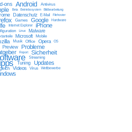
Android
d-ons
Antivirus
ple
Beta
Betriebssystem
Bildbearbeitung
rome
Datenschutz
E-Mail
Filehoster
refox
Google
Games
Hardware
lfe
iPhone
Internet Explorer
Malware
figuration
Linux
Microsoft
Mobile
tanteile
zilla
Opera
Musik
Office
OS
Probleme
Preview
tgeber
Sicherheit
Report
oftware
Streaming
ipps
Updates
Tuning
Videos
gleich
Virus
Wettbewerbe
indows