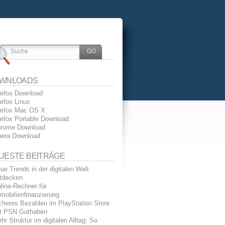
WNLOADS
refox Download
refox Linux
refox Mac OS X
refox Portable Download
rome Download
era Download
UESTE BEITRÄGE
ue Trends in der digitalen Welt
tdecken
line-Rechner für
mobilienfinanzierung
cheres Bezahlen im PlayStation Store
t PSN Guthaben
hr Struktur im digitalen Alltag: So