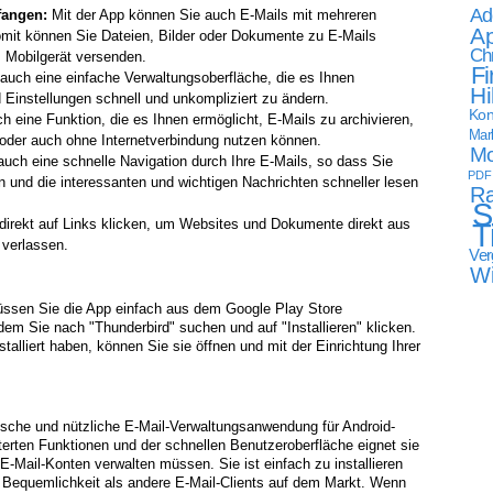
Ad
angen:
Mit der App können Sie auch E-Mails mit mehreren
Ap
it können Sie Dateien, Bilder oder Dokumente zu E-Mails
Ch
m Mobilgerät versenden.
Fi
auch eine einfache Verwaltungsoberfläche, die es Ihnen
Hi
 Einstellungen schnell und unkompliziert zu ändern.
Kon
h eine Funktion, die es Ihnen ermöglicht, E-Mails zu archivieren,
Mark
oder auch ohne Internetverbindung nutzen können.
Mo
auch eine schnelle Navigation durch Ihre E-Mails, so dass Sie
PDF
en und die interessanten und wichtigen Nachrichten schneller lesen
Ra
S
irekt auf Links klicken, um Websites und Dokumente direkt aus
T
 verlassen.
Ver
W
müssen Sie die App einfach aus dem Google Play Store
indem Sie nach "Thunderbird" suchen und auf "Installieren" klicken.
talliert haben, können Sie sie öffnen und mit der Einrichtung Ihrer
tische und nützliche E-Mail-Verwaltungsanwendung für Android-
iterten Funktionen und der schnellen Benutzeroberfläche eignet sie
E-Mail-Konten verwalten müssen. Sie ist einfach zu installieren
 Bequemlichkeit als andere E-Mail-Clients auf dem Markt. Wenn