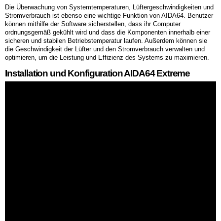
Die Überwachung von Systemtemperaturen, Lüftergeschwindigkeiten und
Stromverbrauch ist ebenso eine wichtige Funktion von AIDA64. Benutzer
können mithilfe der Software sicherstellen, dass ihr Computer
ordnungsgemäß gekühlt wird und dass die Komponenten innerhalb einer
sicheren und stabilen Betriebstemperatur laufen. Außerdem können sie
die Geschwindigkeit der Lüfter und den Stromverbrauch verwalten und
optimieren, um die Leistung und Effizienz des Systems zu maximieren.
Installation und Konfiguration AIDA64 Extreme