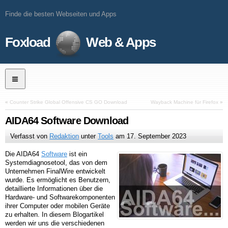
Finde die besten Webseiten und Apps
Foxload
Web & Apps
«
Counter Strike Global Offensive CS GO Download
Wayback Machine für Firefox
»
AIDA64 Software Download
Verfasst von
Redaktion
unter
Tools
am
17. September 2023
Die AIDA64
Software
ist ein
Systemdiagnosetool, das von dem
Unternehmen FinalWire entwickelt
wurde. Es ermöglicht es Benutzern,
detaillierte Informationen über die
Hardware- und Softwarekomponenten
ihrer Computer oder mobilen Geräte
zu erhalten. In diesem Blogartikel
werden wir uns die verschiedenen