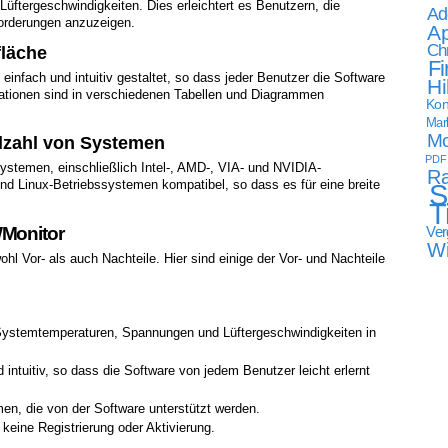
ftergeschwindigkeiten. Dies erleichtert es Benutzern, die
Ad
forderungen anzuzeigen.
Ap
Ch
fläche
Fi
infach und intuitiv gestaltet, so dass jeder Benutzer die Software
Hi
rmationen sind in verschiedenen Tabellen und Diagrammen
Kon
Mark
Mo
elzahl von Systemen
PDF
ystemen, einschließlich Intel-, AMD-, VIA- und NVIDIA-
Ra
nd Linux-Betriebssystemen kompatibel, so dass es für eine breite
S
T
Ver
WMonitor
W
l Vor- als auch Nachteile. Hier sind einige der Vor- und Nachteile
ystemtemperaturen, Spannungen und Lüftergeschwindigkeiten in
 intuitiv, so dass die Software von jedem Benutzer leicht erlernt
men, die von der Software unterstützt werden.
keine Registrierung oder Aktivierung.