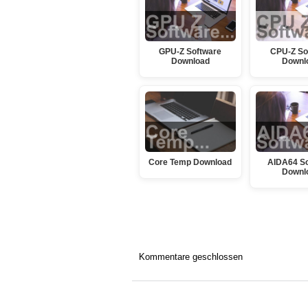
GPU-Z Software
CPU-Z So
Download
Downl
Core Temp Download
AIDA64 So
Downl
Kommentare geschlossen