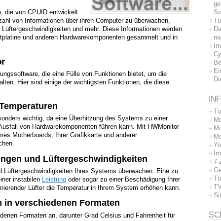
ge
So
, die von CPUID entwickelt
Tu
lzahl von Informationen über ihren Computer zu überwachen,
Da
 Lüftergeschwindigkeiten und mehr. Diese Informationen werden
na
ptplatine und anderen Hardwarekomponenten gesammelt und in
Im
Cy
r
Be
Ei
gssoftware, die eine Fülle von Funktionen bietet, um die
Di
ten. Hier sind einige der wichtigsten Funktionen, die diese
IN
 Temperaturen
Tu
onders wichtig, da eine Überhitzung des Systems zu einer
Mo
n Ausfall von Hardwarekomponenten führen kann. Mit HWMonitor
Mo
res Motherboards, Ihrer Grafikkarte und anderer
Mo
chen.
Yo
Im
ngen und Lüftergeschwindigkeiten
7-
Ge
 Lüftergeschwindigkeiten Ihres Systems überwachen. Eine zu
Tu
iner instabilen
Leistung
oder sogar zu einer Beschädigung Ihrer
TV
onierender Lüfter die Temperatur in Ihrem System erhöhen kann.
Si
n in verschiedenen Formaten
SC
edenen Formaten an, darunter Grad Celsius und Fahrenheit für