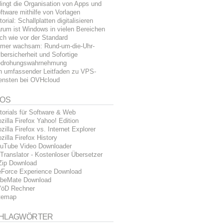
lingt die Organisation von Apps und
ftware mithilfe von Vorlagen
torial: Schallplatten digitalisieren
rum ist Windows in vielen Bereichen
ch wie vor der Standard
mer wachsam: Rund-um-die-Uhr-
bersicherheit und Sofortige
drohungswahrnehmung
n umfassender Leitfaden zu VPS-
ensten bei OVHcloud
FOS
torials für Software & Web
zilla Firefox Yahoo! Edition
zilla Firefox vs. Internet Explorer
zilla Firefox History
uTube Video Downloader
Translator - Kostenloser Übersetzer
Zip Download
Force Experience Download
beMate Download
öD Rechner
temap
HLAGWÖRTER