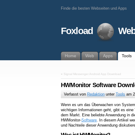
Finde die besten Webseiten und Apps
Foxload
Web
Home
Web
Apps
Tools
«
Signal Messenger Android App Download
HWMonitor Software Down
Verfasst von
Redaktion
unter
Tools
am
2
Wenn es um das Überwachen von Systemt
wichtigen Informationen geht, gibt es eine
dem Markt. Eine beliebte Anwendung in di
HWMonitor-
Software
. In diesem Artikel we
und Nachteile dieser Anwendung diskutier
Was ist HWMonitor?