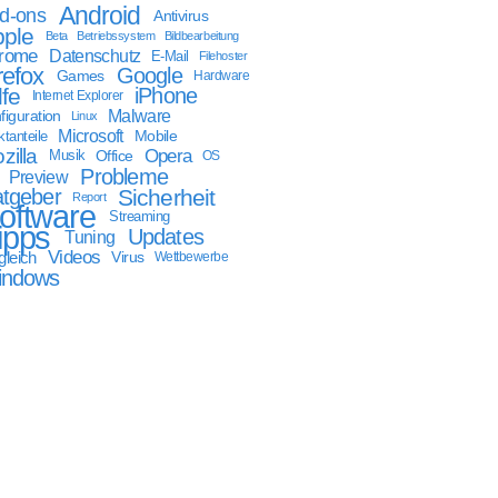
Android
d-ons
Antivirus
ple
Beta
Betriebssystem
Bildbearbeitung
rome
Datenschutz
E-Mail
Filehoster
refox
Google
Games
Hardware
lfe
iPhone
Internet Explorer
Malware
figuration
Linux
Microsoft
Mobile
tanteile
zilla
Opera
Musik
Office
OS
Probleme
Preview
tgeber
Sicherheit
Report
oftware
Streaming
ipps
Updates
Tuning
Videos
gleich
Virus
Wettbewerbe
indows