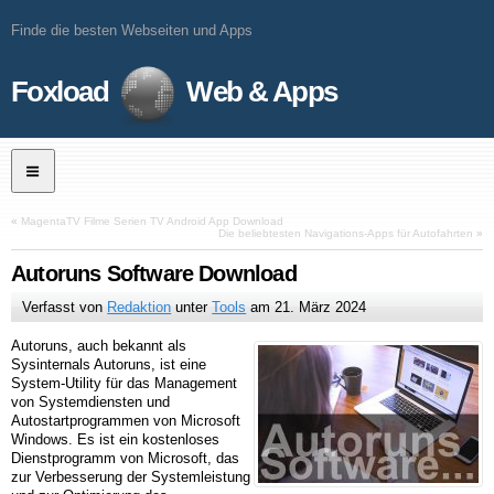
Finde die besten Webseiten und Apps
Foxload
Web & Apps
«
MagentaTV Filme Serien TV Android App Download
Die beliebtesten Navigations-Apps für Autofahrten
»
Autoruns Software Download
Verfasst von
Redaktion
unter
Tools
am
21. März 2024
Autoruns, auch bekannt als
Sysinternals Autoruns, ist eine
System-Utility für das Management
von Systemdiensten und
Autostartprogrammen von Microsoft
Windows. Es ist ein kostenloses
Dienstprogramm von Microsoft, das
zur Verbesserung der Systemleistung