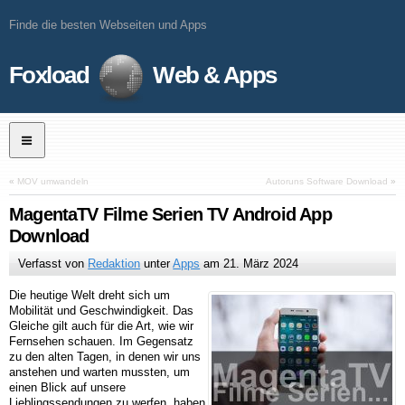
Finde die besten Webseiten und Apps
Foxload
Web & Apps
«
MOV umwandeln
Autoruns Software Download
»
MagentaTV Filme Serien TV Android App
Download
Verfasst von
Redaktion
unter
Apps
am
21. März 2024
Die heutige Welt dreht sich um
Mobilität und Geschwindigkeit. Das
Gleiche gilt auch für die Art, wie wir
Fernsehen schauen. Im Gegensatz
zu den alten Tagen, in denen wir uns
anstehen und warten mussten, um
einen Blick auf unsere
Lieblingssendungen zu werfen, haben