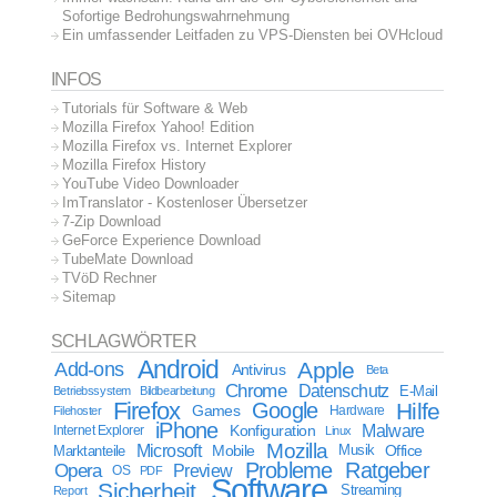
Sofortige Bedrohungswahrnehmung
Ein umfassender Leitfaden zu VPS-Diensten bei OVHcloud
INFOS
Tutorials für Software & Web
Mozilla Firefox Yahoo! Edition
Mozilla Firefox vs. Internet Explorer
Mozilla Firefox History
YouTube Video Downloader
ImTranslator - Kostenloser Übersetzer
7-Zip Download
GeForce Experience Download
TubeMate Download
TVöD Rechner
Sitemap
SCHLAGWÖRTER
Android
Apple
Add-ons
Antivirus
Beta
Chrome
Datenschutz
E-Mail
Betriebssystem
Bildbearbeitung
Firefox
Google
Hilfe
Games
Filehoster
Hardware
iPhone
Malware
Internet Explorer
Konfiguration
Linux
Mozilla
Microsoft
Mobile
Marktanteile
Musik
Office
Probleme
Ratgeber
Opera
Preview
OS
PDF
Software
Sicherheit
Streaming
Report