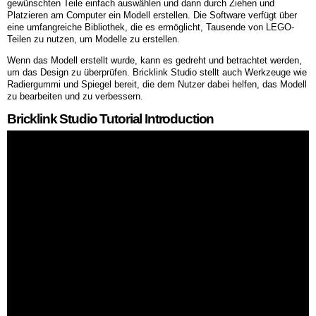
gewünschten Teile einfach auswählen und dann durch Ziehen und
Platzieren am Computer ein Modell erstellen. Die Software verfügt über
eine umfangreiche Bibliothek, die es ermöglicht, Tausende von LEGO-
Teilen zu nutzen, um Modelle zu erstellen.
Wenn das Modell erstellt wurde, kann es gedreht und betrachtet werden,
um das Design zu überprüfen. Bricklink Studio stellt auch Werkzeuge wie
Radiergummi und Spiegel bereit, die dem Nutzer dabei helfen, das Modell
zu bearbeiten und zu verbessern.
Bricklink Studio Tutorial Introduction