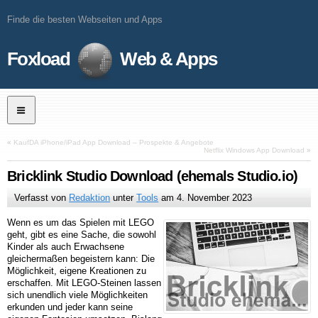
Finde die besten Webseiten und Apps
Foxload
Web & Apps
«
KaufDA iPhone/iPad App Download – Prospekte & Angebote
Netflix Windows App Download
»
Bricklink Studio Download (ehemals Studio.io)
Verfasst von
Redaktion
unter
Tools
am
4. November 2023
Wenn es um das Spielen mit LEGO
geht, gibt es eine Sache, die sowohl
Kinder als auch Erwachsene
gleichermaßen begeistern kann: Die
Möglichkeit, eigene Kreationen zu
erschaffen. Mit LEGO-Steinen lassen
sich unendlich viele Möglichkeiten
erkunden und jeder kann seine