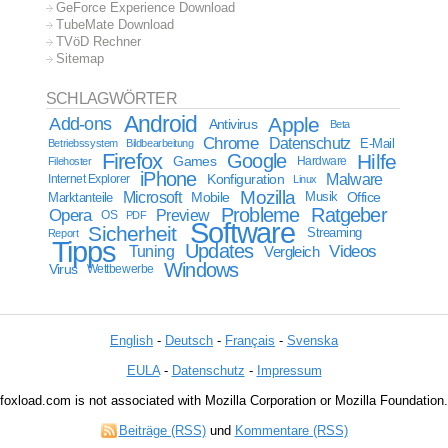
GeForce Experience Download
TubeMate Download
TVöD Rechner
Sitemap
SCHLAGWÖRTER
Android
Apple
Add-ons
Antivirus
Beta
Chrome
Datenschutz
E-Mail
Betriebssystem
Bildbearbeitung
Firefox
Google
Hilfe
Games
Filehoster
Hardware
iPhone
Malware
Internet Explorer
Konfiguration
Linux
Mozilla
Microsoft
Mobile
Marktanteile
Musik
Office
Probleme
Ratgeber
Opera
Preview
OS
PDF
Software
Sicherheit
Streaming
Report
Tipps
Updates
Videos
Tuning
Vergleich
Windows
Virus
Wettbewerbe
English
-
Deutsch
-
Français
-
Svenska
EULA
-
Datenschutz
-
Impressum
foxload.com is not associated with Mozilla Corporation or Mozilla Foundation.
Beiträge (RSS)
und
Kommentare (RSS)