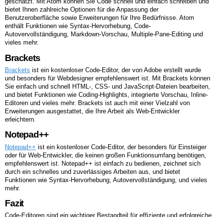
geschätzt. Mit Atom können Sie Code schnell und einfach schreiben und
bietet Ihnen zahlreiche Optionen für die Anpassung der
Benutzeroberfläche sowie Erweiterungen für Ihre Bedürfnisse. Atom
enthält Funktionen wie Syntax-Hervorhebung, Code-
Autovervollständigung, Markdown-Vorschau, Multiple-Pane-Editing und
vieles mehr.
Brackets
Brackets
ist ein kostenloser Code-Editor, der von Adobe erstellt wurde
und besonders für Webdesigner empfehlenswert ist. Mit Brackets können
Sie einfach und schnell HTML-, CSS- und JavaScript-Dateien bearbeiten,
und bietet Funktionen wie Coding-Highlights, integrierte Vorschau, Inline-
Editoren und vieles mehr. Brackets ist auch mit einer Vielzahl von
Erweiterungen ausgestattet, die Ihre Arbeit als Web-Entwickler
erleichtern.
Notepad++
Notepad++
ist ein kostenloser Code-Editor, der besonders für Einsteiger
oder für Web-Entwickler, die keinen großen Funktionsumfang benötigen,
empfehlenswert ist. Notepad++ ist einfach zu bedienen, zeichnet sich
durch ein schnelles und zuverlässiges Arbeiten aus, und bietet
Funktionen wie Syntax-Hervorhebung, Autovervollständigung, und vieles
mehr.
Fazit
Code-Editoren sind ein wichtiger Bestandteil für effiziente und erfolgreiche