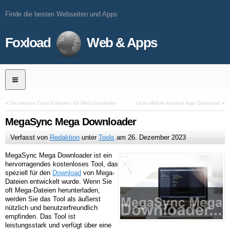
Finde die besten Webseiten und Apps
Foxload
Web & Apps
«
Die besten Code-Editoren für Web-Entwickler
Untis Mobile Android App Download
»
MegaSync Mega Downloader
Verfasst von
Redaktion
unter
Tools
am
26. Dezember 2023
MegaSync Mega Downloader ist ein
hervorragendes kostenloses Tool, das
speziell für den
Download
von Mega-
Dateien entwickelt wurde. Wenn Sie
oft Mega-Dateien herunterladen,
werden Sie das Tool als äußerst
nützlich und benutzerfreundlich
empfinden. Das Tool ist
leistungsstark und verfügt über eine