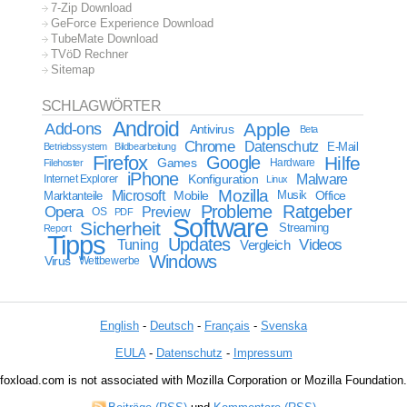
7-Zip Download
GeForce Experience Download
TubeMate Download
TVöD Rechner
Sitemap
SCHLAGWÖRTER
Android
Apple
Add-ons
Antivirus
Beta
Chrome
Datenschutz
E-Mail
Betriebssystem
Bildbearbeitung
Firefox
Google
Hilfe
Games
Filehoster
Hardware
iPhone
Malware
Internet Explorer
Konfiguration
Linux
Mozilla
Microsoft
Mobile
Marktanteile
Musik
Office
Probleme
Ratgeber
Opera
Preview
OS
PDF
Software
Sicherheit
Streaming
Report
Tipps
Updates
Videos
Tuning
Vergleich
Windows
Virus
Wettbewerbe
English
-
Deutsch
-
Français
-
Svenska
EULA
-
Datenschutz
-
Impressum
foxload.com is not associated with Mozilla Corporation or Mozilla Foundation.