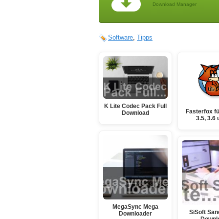
Download Manager
Software
,
Tipps
K Lite Codec Pack Full
Fasterfox fü
Download
3.5, 3.6
MegaSync Mega
SiSoft San
Downloader
Downl