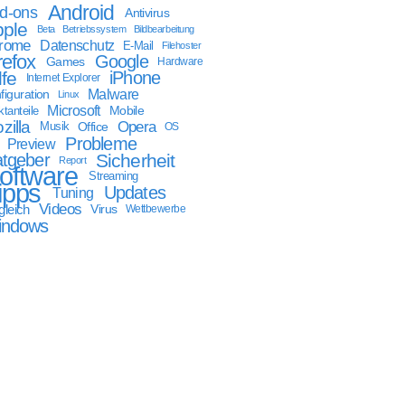
Android
d-ons
Antivirus
ple
Beta
Betriebssystem
Bildbearbeitung
rome
Datenschutz
E-Mail
Filehoster
refox
Google
Games
Hardware
lfe
iPhone
Internet Explorer
Malware
figuration
Linux
Microsoft
Mobile
tanteile
zilla
Opera
Musik
Office
OS
Probleme
Preview
tgeber
Sicherheit
Report
oftware
Streaming
ipps
Updates
Tuning
Videos
gleich
Virus
Wettbewerbe
indows