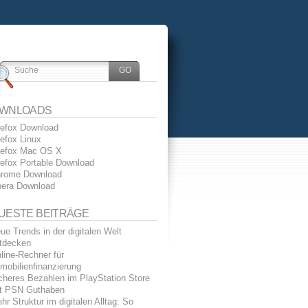
WNLOADS
refox Download
refox Linux
refox Mac OS X
refox Portable Download
rome Download
era Download
UESTE BEITRÄGE
ue Trends in der digitalen Welt
tdecken
line-Rechner für
mobilienfinanzierung
cheres Bezahlen im PlayStation Store
t PSN Guthaben
hr Struktur im digitalen Alltag: So