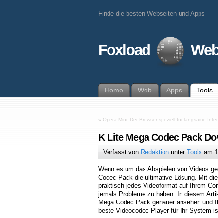
Finde die besten Webseiten und Apps
Foxload
Web
Home
Web
Apps
Tools
«
Opera Mini: Der Browser speziell für langsame Int
K Lite Mega Codec Pack D
Verfasst von
Redaktion
unter
Tools
am
1
Wenn es um das Abspielen von Videos geh
Codec Pack die ultimative Lösung. Mit d
praktisch jedes Videoformat auf Ihrem Co
jemals Probleme zu haben. In diesem Artik
Mega Codec Pack genauer ansehen und Ih
beste Videocodec-Player für Ihr System is