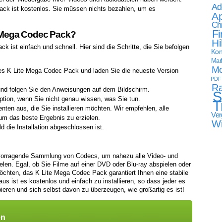
Ad
ack ist kostenlos. Sie müssen nichts bezahlen, um es
Ap
Ch
Fi
te Mega Codec Pack?
Hi
k ist einfach und schnell. Hier sind die Schritte, die Sie befolgen
Kon
Mark
Mo
des K Lite Mega Codec Pack und laden Sie die neueste Version
PDF
Ra
 und folgen Sie den Anweisungen auf dem Bildschirm.
S
ption, wenn Sie nicht genau wissen, was Sie tun.
T
en aus, die Sie installieren möchten. Wir empfehlen, alle
Ver
m das beste Ergebnis zu erzielen.
W
d die Installation abgeschlossen ist.
vorragende Sammlung von Codecs, um nahezu alle Video- und
len. Egal, ob Sie Filme auf einer DVD oder Blu-ray abspielen oder
öchten, das K Lite Mega Codec Pack garantiert Ihnen eine stabile
s ist es kostenlos und einfach zu installieren, so dass jeder es
eren und sich selbst davon zu überzeugen, wie großartig es ist!
en