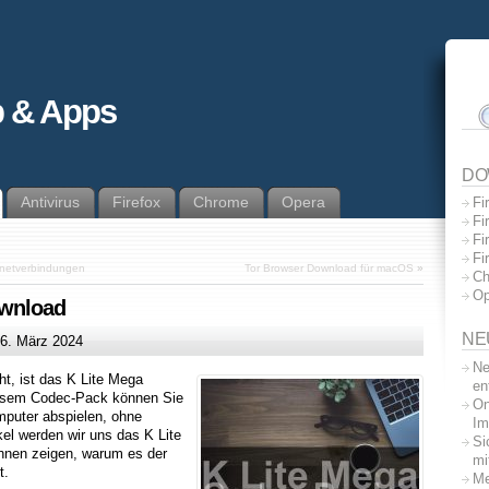
 & Apps
DO
Antivirus
Firefox
Chrome
Opera
Fi
Fi
Fi
Fi
ernetverbindungen
Tor Browser Download für macOS
»
Ch
Op
ownload
NE
6. März 2024
Ne
t, ist das K Lite Mega
en
iesem Codec-Pack können Sie
On
mputer abspielen, ohne
Im
el werden wir uns das K Lite
Si
nen zeigen, warum es der
mi
t.
Me