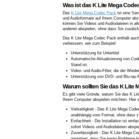
Was ist das K Lite Mega Code
Das
K Lite Mega Codec Pack
ist eine Sam
und Audioformate auf Ihrem Computer abzu
können Sie Videos und Audiodateien in a
anderen abspielen, ohne dass Sie zusätzl
Das K Lite Mega Codec Pack enthält auch 
verbessern, wie zum Beispiel:
Unterstützung für Untertitel
Automatische Aktualisierung von Cod
Stand ist.
Video- und Audio-Filter, die der Wie
Unterstützung von DVD- und Blu-ray-
Warum sollten Sie das K Lite
Es gibt viele Gründe, warum Sie das K Li
Ihrem Computer abspielen möchten. Hier si
Vielseitigkeit - Das K Lite Mega Code
unabhängig vom Format, ohne dass zus
Einfachheit - Die Installation ist einf
sofort Videos und Audiodateien abspie
Zuverlässigkeit - Das K Lite Mega Co
garantiert, dass Sie keine Probleme 