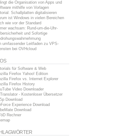
lingt die Organisation von Apps und
ftware mithilfe von Vorlagen
torial: Schallplatten digitalisieren
rum ist Windows in vielen Bereichen
ch wie vor der Standard
mer wachsam: Rund-um-die-Uhr-
bersicherheit und Sofortige
drohungswahrnehmung
n umfassender Leitfaden zu VPS-
ensten bei OVHcloud
FOS
torials für Software & Web
zilla Firefox Yahoo! Edition
zilla Firefox vs. Internet Explorer
zilla Firefox History
uTube Video Downloader
Translator - Kostenloser Übersetzer
Zip Download
Force Experience Download
beMate Download
öD Rechner
temap
HLAGWÖRTER