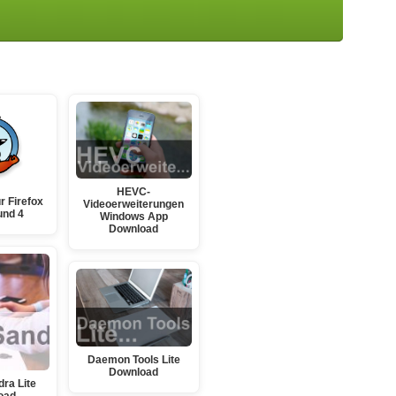
HEVC-
r Firefox
Videoerweiterungen
 und 4
Windows App
Download
Daemon Tools Lite
Download
dra Lite
oad