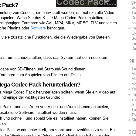
ge
c Pack?
So
Tu
mlung von Codecs, die entwickelt wurden, um nahezu alle Video-
Da
spielen. Wenn Sie das K Lite Mega Codec Pack installieren,
na
llen gängigen Formaten wie AVI, MP4, MKV, MPEG, FLV und vielen
Im
iche Plugins oder
Software
benötigen.
Cy
viele zusätzliche Funktionen, die die Wiedergabe von Dateien
Be
Ei
Di
ecs, um sicherzustellen, dass das System auf dem neuesten
IN
Tu
dergabe von 3D-Filmen und Surround-Sound dienen.
Mo
Formaten zum Abspielen von Filmen auf Discs.
Mo
 Mega Codec Pack herunterladen?
Mo
Yo
te Mega Codec Pack herunterladen sollten, wenn Sie ein Video auf
Im
nd einige der wichtigsten Gründe:
7-
Ge
c Pack kann alle Arten von Video- und Audiodateien abspielen,
Tu
ätzliche Software installiert werden muss.
TV
ach und schnell, und sobald Sie es installiert haben, können Sie
Si
len.
dec Pack wurde entwickelt, um stabil und zuverlässig zu sein. Es
SC
bei der Wiedergabe Ihrer Videos und Audiodateien haben werden.