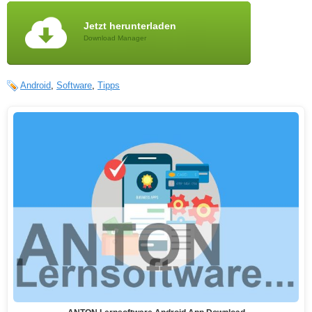
Jetzt herunterladen
Download Manager
Android
,
Software
,
Tipps