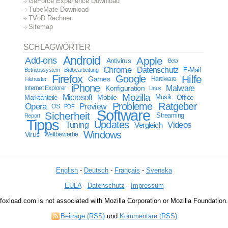
GeForce Experience Download
TubeMate Download
TVöD Rechner
Sitemap
SCHLAGWÖRTER
Android
Apple
Add-ons
Antivirus
Beta
Chrome
Datenschutz
E-Mail
Betriebssystem
Bildbearbeitung
Firefox
Google
Hilfe
Games
Filehoster
Hardware
iPhone
Malware
Internet Explorer
Konfiguration
Linux
Mozilla
Microsoft
Mobile
Marktanteile
Musik
Office
Probleme
Ratgeber
Opera
Preview
OS
PDF
Software
Sicherheit
Streaming
Report
Tipps
Updates
Videos
Tuning
Vergleich
Windows
Virus
Wettbewerbe
English
-
Deutsch
-
Français
-
Svenska
EULA
-
Datenschutz
-
Impressum
foxload.com is not associated with Mozilla Corporation or Mozilla Foundation.
Beiträge (RSS)
und
Kommentare (RSS)