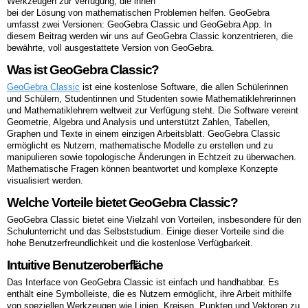
Werkzeugen zur Verfügung, die ihnen
bei der Lösung von mathematischen Problemen helfen. GeoGebra
umfasst zwei Versionen: GeoGebra Classic und GeoGebra App. In
diesem Beitrag werden wir uns auf GeoGebra Classic konzentrieren, die
bewährte, voll ausgestattete Version von GeoGebra.
Was ist GeoGebra Classic?
GeoGebra Classic
ist eine kostenlose Software, die allen Schülerinnen
und Schülern, Studentinnen und Studenten sowie Mathematiklehrerinnen
und Mathematiklehrern weltweit zur Verfügung steht. Die Software vereint
Geometrie, Algebra und Analysis und unterstützt Zahlen, Tabellen,
Graphen und Texte in einem einzigen Arbeitsblatt. GeoGebra Classic
ermöglicht es Nutzern, mathematische Modelle zu erstellen und zu
manipulieren sowie topologische Änderungen in Echtzeit zu überwachen.
Mathematische Fragen können beantwortet und komplexe Konzepte
visualisiert werden.
Welche Vorteile bietet GeoGebra Classic?
GeoGebra Classic bietet eine Vielzahl von Vorteilen, insbesondere für den
Schulunterricht und das Selbststudium. Einige dieser Vorteile sind die
hohe Benutzerfreundlichkeit und die kostenlose Verfügbarkeit.
Intuitive Benutzeroberfläche
Das Interface von GeoGebra Classic ist einfach und handhabbar. Es
enthält eine Symbolleiste, die es Nutzern ermöglicht, ihre Arbeit mithilfe
von speziellen Werkzeugen wie Linien, Kreisen, Punkten und Vektoren zu