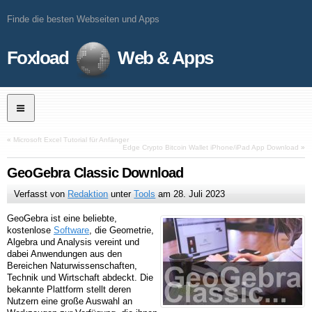
Finde die besten Webseiten und Apps
Foxload
Web & Apps
«
Microsoft Excel Tutorial für Anfänger
Edge Crypto Bitcoin Wallet iPhone/iPad App Download
»
GeoGebra Classic Download
Verfasst von
Redaktion
unter
Tools
am
28. Juli 2023
GeoGebra ist eine beliebte,
kostenlose
Software
, die Geometrie,
Algebra und Analysis vereint und
dabei Anwendungen aus den
Bereichen Naturwissenschaften,
Technik und Wirtschaft abdeckt. Die
bekannte Plattform stellt deren
Nutzern eine große Auswahl an