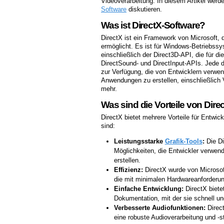
Videoverarbeitung. In diesem Artikel werde
Software
diskutieren.
Was ist DirectX-Software?
DirectX ist ein Framework von Microsoft, 
ermöglicht. Es ist für Windows-Betriebs
einschließlich der Direct3D-API, die für 
DirectSound- und DirectInput-APIs. Jede 
zur Verfügung, die von Entwicklern verwe
Anwendungen zu erstellen, einschließlich 
mehr.
Was sind die Vorteile von Dire
DirectX bietet mehrere Vorteile für Entwic
sind:
Leistungsstarke
Grafik-Tools
:
Die Di
Möglichkeiten, die Entwickler verwe
erstellen.
Effizienz:
DirectX wurde von Microsoft
die mit minimalen Hardwareanforderu
Einfache Entwicklung:
DirectX bietet
Dokumentation, mit der sie schnell u
Verbesserte Audiofunktionen:
Direct
eine robuste Audioverarbeitung und -