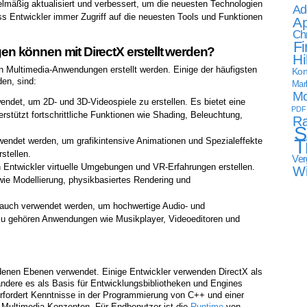
elmäßig aktualisiert und verbessert, um die neuesten Technologien
Ad
ass Entwickler immer Zugriff auf die neuesten Tools und Funktionen
Ap
Ch
Fi
 können mit DirectX erstellt werden?
Hi
 Multimedia-Anwendungen erstellt werden. Einige der häufigsten
Kon
den, sind:
Mark
Mo
endet, um 2D- und 3D-Videospiele zu erstellen. Es bietet eine
PDF
rstützt fortschrittliche Funktionen wie Shading, Beleuchtung,
Ra
S
T
endet werden, um grafikintensive Animationen und Spezialeffekte
stellen.
Ver
 Entwickler virtuelle Umgebungen und VR-Erfahrungen erstellen.
W
wie Modellierung, physikbasiertes Rendering und
auch verwendet werden, um hochwertige Audio- und
zu gehören Anwendungen wie Musikplayer, Videoeditoren und
edenen Ebenen verwendet. Einige Entwickler verwenden DirectX als
ndere es als Basis für Entwicklungsbibliotheken und Engines
rfordert Kenntnisse in der Programmierung von C++ und einer
d Multimedia-Konzepten. Für Endbenutzer ist die
Runtime
von