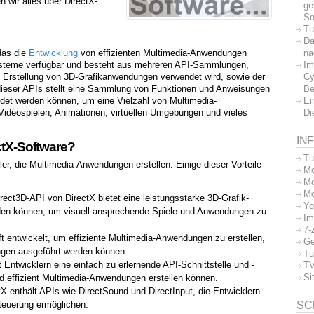
n wir alles über DirectX-
ge
So
Tu
Da
na
das die
Entwicklung
von effizienten Multimedia-Anwendungen
Im
systeme verfügbar und besteht aus mehreren API-Sammlungen,
Cy
die Erstellung von 3D-Grafikanwendungen verwendet wird, sowie der
Be
dieser APIs stellt eine Sammlung von Funktionen und Anweisungen
Ei
ndet werden können, um eine Vielzahl von Multimedia-
Di
Videospielen, Animationen, virtuellen Umgebungen und vieles
IN
ctX-Software?
Tu
kler, die Multimedia-Anwendungen erstellen. Einige dieser Vorteile
Mo
Mo
Mo
rect3D-API von DirectX bietet eine leistungsstarke 3D-Grafik-
Yo
nden können, um visuell ansprechende Spiele und Anwendungen zu
Im
7-
 entwickelt, um effiziente Multimedia-Anwendungen zu erstellen,
Ge
ngen ausgeführt werden können.
Tu
 Entwicklern eine einfach zu erlernende API-Schnittstelle und -
TV
Si
nd effizient Multimedia-Anwendungen erstellen können.
X enthält APIs wie DirectSound und DirectInput, die Entwicklern
steuerung ermöglichen.
SC