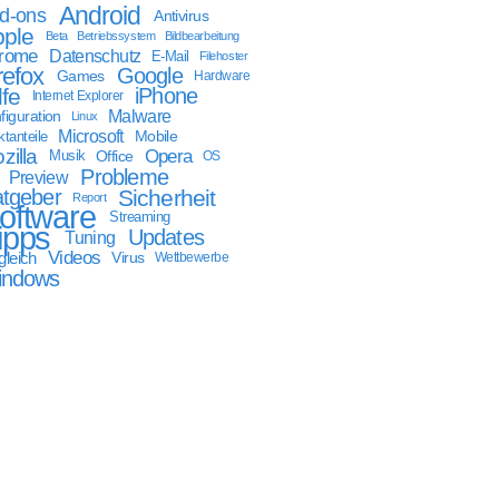
Android
d-ons
Antivirus
ple
Beta
Betriebssystem
Bildbearbeitung
rome
Datenschutz
E-Mail
Filehoster
refox
Google
Games
Hardware
lfe
iPhone
Internet Explorer
Malware
figuration
Linux
Microsoft
Mobile
tanteile
zilla
Opera
Musik
Office
OS
Probleme
Preview
tgeber
Sicherheit
Report
oftware
Streaming
ipps
Updates
Tuning
Videos
gleich
Virus
Wettbewerbe
indows