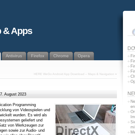
 & Apps
DO
Antivirus
Firefox
Chrome
Opera
Fi
Fi
Fi
Fi
HERE WeGo Android App Download – Maps & Navigation
»
Ch
Op
NE
7. August 2023
Ne
lication Programming
en
wicklung von Videospielen und
On
ickelt wurden. Es wird als
Im
bssystemen geliefert und
Si
n Satz von Werkzeugen zur
mi
ngen sowie zur Audio- und
Me