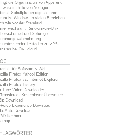
lingt die Organisation von Apps und
ftware mithilfe von Vorlagen
torial: Schallplatten digitalisieren
rum ist Windows in vielen Bereichen
ch wie vor der Standard
mer wachsam: Rund-um-die-Uhr-
bersicherheit und Sofortige
drohungswahrnehmung
n umfassender Leitfaden zu VPS-
ensten bei OVHcloud
FOS
torials für Software & Web
zilla Firefox Yahoo! Edition
zilla Firefox vs. Internet Explorer
zilla Firefox History
uTube Video Downloader
Translator - Kostenloser Übersetzer
Zip Download
Force Experience Download
beMate Download
öD Rechner
temap
HLAGWÖRTER