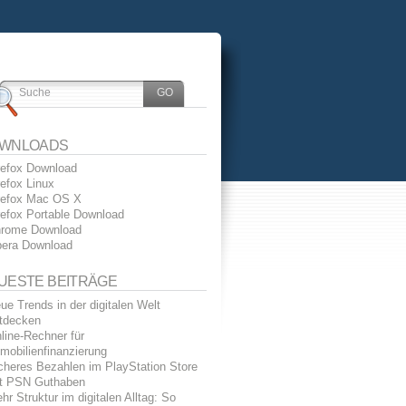
WNLOADS
refox Download
refox Linux
refox Mac OS X
refox Portable Download
rome Download
era Download
UESTE BEITRÄGE
ue Trends in der digitalen Welt
tdecken
line-Rechner für
mobilienfinanzierung
cheres Bezahlen im PlayStation Store
t PSN Guthaben
hr Struktur im digitalen Alltag: So