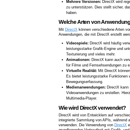
Mehrere Versionen:
DirectX wird reg
zu unterstützen. Dies stellt sicher, d
haben.
Welche Arten von Anwendungen
Mit
DirectX
können verschiedene Arten von
Anwendungen, die mit DirectX erstellt wer
Videospiele:
DirectX wird häufig verw
leistungsstarke Grafik-Engine und unte
Texturierung und vieles mehr.
Animationen:
DirectX kann auch verw
für Filme und Fernsehsendungen zu er
Virtuelle Realität:
Mit DirectX können
Es bietet leistungsstarke Funktionen 
Bewegungserfassung.
Medienanwendungen:
DirectX kann 
Videoanwendungen zu erstellen. Hier
Multimedia-Player.
Wie wird DirectX verwendet?
DirectX wird von Entwicklern auf verschi
integrierte Sammlung von APIs, während a
verwenden. Die Verwendung von
DirectX
e
grundlegenden Vertrautheit mit Grafik- un