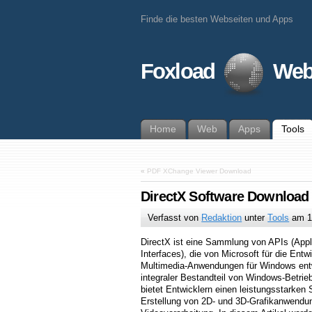
Finde die besten Webseiten und Apps
Foxload
Web
Home
Web
Apps
Tools
«
PDF XChange Viewer Download
DirectX Software Download
Verfasst von
Redaktion
unter
Tools
am
1
DirectX ist eine Sammlung von APIs (App
Interfaces), die von Microsoft für die Ent
Multimedia-Anwendungen für Windows entw
integraler Bestandteil von Windows-Betrie
bietet Entwicklern einen leistungsstarke
Erstellung von 2D- und 3D-Grafikanwendu