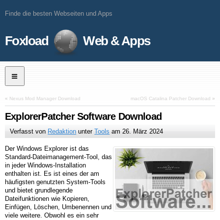
Finde die besten Webseiten und Apps
Foxload
Web & Apps
«
Nexus Mod Manager Download
macOS Catalina Patcher Download
»
ExplorerPatcher Software Download
Verfasst von
Redaktion
unter
Tools
am
26. März 2024
Der Windows Explorer ist das
Standard-Dateimanagement-Tool, das
in jeder Windows-Installation
enthalten ist. Es ist eines der am
häufigsten genutzten System-Tools
und bietet grundlegende
Dateifunktionen wie Kopieren,
Einfügen, Löschen, Umbenennen und
viele weitere. Obwohl es ein sehr