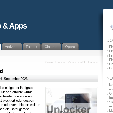
 & Apps
DO
Antivirus
Firefox
Chrome
Opera
Fi
Fi
Fi
Fi
Scrcpy Download – Android am PC steuern
»
Ch
Op
d
NE
4. September 2023
Ne
as einige der lästigsten
en
 Diese Software wurde
On
 entweder von anderen
Im
blockiert oder gesperrt
Si
en oder verschieben wollten
mi
ass die Datei gerade
Me