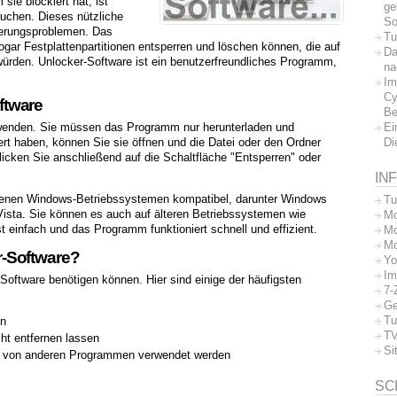
ie blockiert hat, ist
ge
uchen. Dieses nützliche
So
ierungsproblemen. Das
Tu
ogar Festplattenpartitionen entsperren und löschen können, die auf
Da
würden. Unlocker-Software ist ein benutzerfreundliches Programm,
na
.
Im
Cy
ftware
Be
Ei
rwenden. Sie müssen das Programm nur herunterladen und
Di
liert haben, können Sie sie öffnen und die Datei oder den Ordner
icken Sie anschließend auf die Schaltfläche "Entsperren" oder
IN
edenen Windows-Betriebssystemen kompatibel, darunter Windows
Tu
sta. Sie können es auch auf älteren Betriebssystemen wie
Mo
t einfach und das Programm funktioniert schnell und effizient.
Mo
Mo
-Software?
Yo
Im
Software benötigen können. Hier sind einige der häufigsten
7-
Ge
Tu
en
TV
cht entfernen lassen
Si
e von anderen Programmen verwendet werden
SC