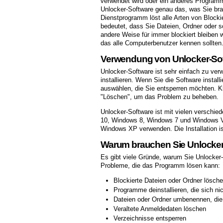
verwendet wird oder ein anderes Programm s
Unlocker-Software genau das, was Sie bra
Dienstprogramm löst alle Arten von Block
bedeutet, dass Sie Dateien, Ordner oder s
andere Weise für immer blockiert bleiben 
das alle Computerbenutzer kennen sollten
Verwendung von Unlocker-So
Unlocker-Software ist sehr einfach zu ve
installieren. Wenn Sie die Software instal
auswählen, die Sie entsperren möchten. Kl
"Löschen", um das Problem zu beheben.
Unlocker-Software ist mit vielen verschi
10, Windows 8, Windows 7 und Windows Vi
Windows XP verwenden. Die Installation is
Warum brauchen Sie Unlocker
Es gibt viele Gründe, warum Sie Unlocker-
Probleme, die das Programm lösen kann:
Blockierte Dateien oder Ordner lösch
Programme deinstallieren, die sich ni
Dateien oder Ordner umbenennen, di
Veraltete Anmeldedaten löschen
Verzeichnisse entsperren