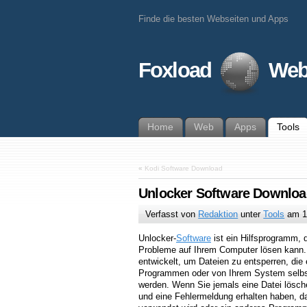
Finde die besten Webseiten und Apps
Foxload
Web
Home
Web
Apps
Tools
«
Kodi Software Download
Unlocker Software Downloa
Verfasst von
Redaktion
unter
Tools
am
1
Unlocker-
Software
ist ein Hilfsprogramm, d
Probleme auf Ihrem Computer lösen kann.
entwickelt, um Dateien zu entsperren, die
Programmen oder von Ihrem System selbst 
werden. Wenn Sie jemals eine Datei lösch
und eine Fehlermeldung erhalten haben, d