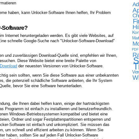
rmatieren
Ad
Ap
eme haben, kann Unlocker-Software Ihnen helfen, Ihr Problem
Ch
Fi
Hi
-Software?
Kon
im Internet heruntergeladen werden. Es gibt viele Websites, auf
Mark
ine schnelle Google-Suche nach "Unlocker-Software-Download"
Mo
PDF
Ra
en und zuverlässigen Download-Quelle sind, empfehlen wir Ihnen,
S
besuchen. Diese Website bietet eine breite Palette von
T
Download
der neuesten Versionen von Unlocker-Software.
Ver
ichtig sein sollten, wenn Sie diese Software aus einer unbekannten
W
es, die potenziell schädliche Software anbieten, die Ihr System
Quelle, bevor Sie eine Software herunterladen.
ndung, die Ihnen dabei helfen kann, einige der hartnäckigsten
 Programm ist einfach zu installieren und benutzerfreundlich.
edenen Windows-Betriebssystemen kompatibel und bietet eine
teien, Ordner und sogar Festplattenpartitionen entsperren und
ker-Software ist einfach und unkompliziert. Sie müssen das
en, um schnell und effizient arbeiten zu können. Wenn Sie
r haben, sollten Sie auf jeden Fall Unlocker-Software