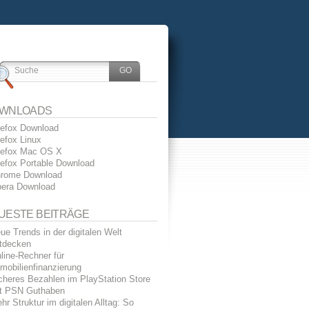
WNLOADS
refox Download
refox Linux
refox Mac OS X
refox Portable Download
rome Download
era Download
UESTE BEITRÄGE
ue Trends in der digitalen Welt
tdecken
line-Rechner für
mobilienfinanzierung
cheres Bezahlen im PlayStation Store
t PSN Guthaben
hr Struktur im digitalen Alltag: So