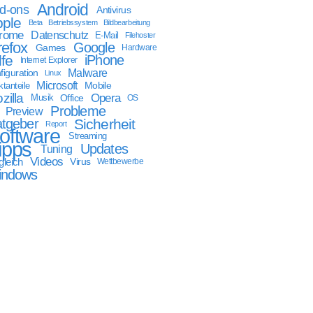
Android
d-ons
Antivirus
ple
Beta
Betriebssystem
Bildbearbeitung
rome
Datenschutz
E-Mail
Filehoster
refox
Google
Games
Hardware
lfe
iPhone
Internet Explorer
Malware
figuration
Linux
Microsoft
Mobile
tanteile
zilla
Opera
Musik
Office
OS
Probleme
Preview
tgeber
Sicherheit
Report
oftware
Streaming
ipps
Updates
Tuning
Videos
gleich
Virus
Wettbewerbe
indows