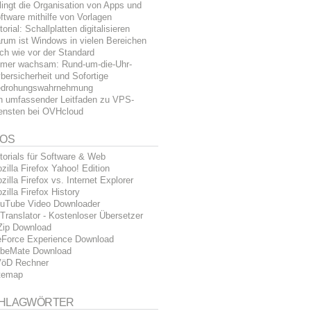
lingt die Organisation von Apps und
ftware mithilfe von Vorlagen
torial: Schallplatten digitalisieren
rum ist Windows in vielen Bereichen
ch wie vor der Standard
mer wachsam: Rund-um-die-Uhr-
bersicherheit und Sofortige
drohungswahrnehmung
n umfassender Leitfaden zu VPS-
ensten bei OVHcloud
FOS
torials für Software & Web
zilla Firefox Yahoo! Edition
zilla Firefox vs. Internet Explorer
zilla Firefox History
uTube Video Downloader
Translator - Kostenloser Übersetzer
Zip Download
Force Experience Download
beMate Download
öD Rechner
temap
HLAGWÖRTER