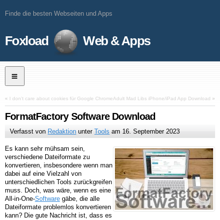
Finde die besten Webseiten und Apps
Foxload
Web & Apps
«
I don’t care about cookies für Google Chrome
Adult Mad Libs iPhone/iPad App Download
»
FormatFactory Software Download
Verfasst von
Redaktion
unter
Tools
am
16. September 2023
Es kann sehr mühsam sein,
verschiedene Dateiformate zu
konvertieren, insbesondere wenn man
dabei auf eine Vielzahl von
unterschiedlichen Tools zurückgreifen
muss. Doch, was wäre, wenn es eine
All-in-One-
Software
gäbe, die alle
Dateiformate problemlos konvertieren
kann? Die gute Nachricht ist, dass es