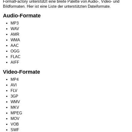
FormatFactory unterstützt eine breite Palette von Audio-, Video- und
Bildformaten. Hier ist eine Liste der unterstützten Dateiformate.
Audio-Formate
MP3
WAV
AMR
WMA
AAC
OGG
FLAC
AIFF
Video-Formate
MP4
AVI
FLV
3GP
WMV
MKV
MPEG
MOV
VOB
SWF