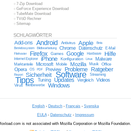
7-Zip Download
GeForce Experience Download
TubeMate Download
TVöD Rechner
Sitemap
SCHLAGWÖRTER
Android
Apple
Add-ons
Antivirus
Beta
Chrome
Datenschutz
E-Mail
Betriebssystem
Bildbearbeitung
Firefox
Google
Hilfe
Games
Filehoster
Hardware
iPhone
Malware
Internet Explorer
Konfiguration
Linux
Mozilla
Microsoft
Mobile
Marktanteile
Musik
Office
Probleme
Ratgeber
Opera
Preview
OS
PDF
Software
Sicherheit
Streaming
Report
Tipps
Updates
Videos
Tuning
Vergleich
Windows
Virus
Wettbewerbe
English
-
Deutsch
-
Français
-
Svenska
EULA
-
Datenschutz
-
Impressum
foxload.com is not associated with Mozilla Corporation or Mozilla Foundation.