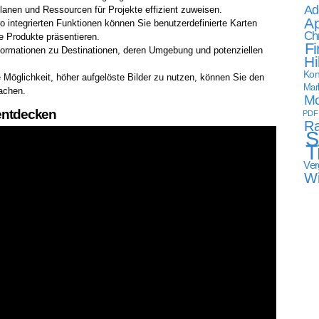
Ad
anen und Ressourcen für Projekte effizient zuweisen.
Ap
o integrierten Funktionen können Sie benutzerdefinierte Karten
Ch
re Produkte präsentieren.
Fi
nformationen zu Destinationen, deren Umgebung und potenziellen
Hi
Kon
 Möglichkeit, höher aufgelöste Bilder zu nutzen, können Sie den
Mark
wachen.
Mo
 entdecken
PDF
Ra
S
T
Ver
W