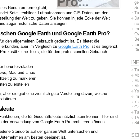
ge
So
ie es Benutzern ermöglicht,
Tu
endet Satellitenbilder, Luftaufnahmen und GIS-Daten, um den
Da
rstellung der Welt zu geben. Sie können in jede Ecke der Welt
na
d sogar historische Daten anzeigen.
Im
ischen Google Earth und Google Earth Pro?
Cy
Be
für den allgemeinen Gebrauch gedacht ist. Es bietet die
Ei
 erkunden, aber im Vergleich zu
Google Earth Pro
ist es begrenzt.
Di
Pro zusätzliche Tools, die für den professionellen Gebrauch
IN
der herunterzuladen
Tu
dows, Mac und Linux
Mo
hzeitig zu markieren
Mo
rten zu erstellen
Mo
Yo
g, aber sie gibt eine ziemlich gute Vorstellung davon, welche
Im
xistieren.
7-
Ge
sleute
Tu
Funktionen, die für Geschäftsleute nützlich sein können. Hier sind
TV
n der Verwendung von Google Earth Pro profitieren können:
Si
edene Standorte auf der ganzen Welt untersuchen und
SC
 Unternehmen am besten geeignet ist.