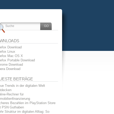
WNLOADS
refox Download
refox Linux
refox Mac OS X
refox Portable Download
rome Download
era Download
UESTE BEITRÄGE
ue Trends in der digitalen Welt
tdecken
line-Rechner für
mobilienfinanzierung
cheres Bezahlen im PlayStation Store
t PSN Guthaben
hr Struktur im digitalen Alltag: So