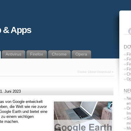
 & Apps
DO
Antivirus
Firefox
Chrome
Opera
Fi
Fi
Fi
Fi
Cookie Clicker Download
»
Ch
Op
NE
1. Juni 2023
Ne
das von Google entwickelt
en
ben, die Welt wie nie zuvor
On
Google Earth und bietet eine
Im
s zu einem wichtigen
Si
ute machen.
mi
Me