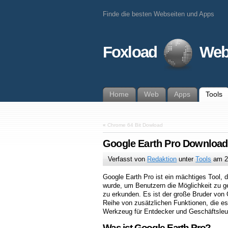
Finde die besten Webseiten und Apps
Foxload
Web
Home
Web
Apps
Tools
«
Chrome 64 Bit Dowload
Google Earth Pro Download
Verfasst von
Redaktion
unter
Tools
am
2
Google Earth Pro ist ein mächtiges Tool, 
wurde, um Benutzern die Möglichkeit zu ge
zu erkunden. Es ist der große Bruder von 
Reihe von zusätzlichen Funktionen, die e
Werkzeug für Entdecker und Geschäftsle
Was ist Google Earth Pro?