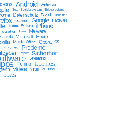
Android
d-ons
Antivirus
ple
Beta
Betriebssystem
Bildbearbeitung
rome
Datenschutz
E-Mail
Filehoster
refox
Google
Games
Hardware
lfe
iPhone
Internet Explorer
Malware
figuration
Linux
Microsoft
Mobile
tanteile
zilla
Opera
Musik
Office
OS
Probleme
Preview
tgeber
Sicherheit
Report
oftware
Streaming
ipps
Updates
Tuning
Videos
gleich
Virus
Wettbewerbe
indows