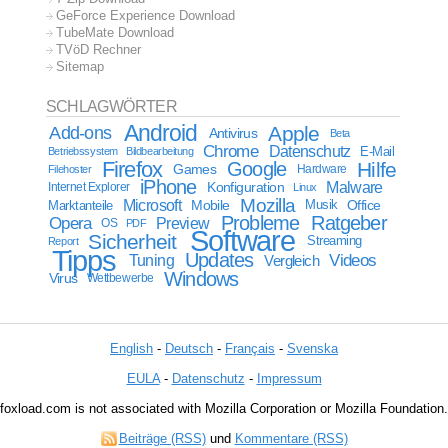
GeForce Experience Download
TubeMate Download
TVöD Rechner
Sitemap
SCHLAGWÖRTER
Android
Apple
Add-ons
Antivirus
Beta
Chrome
Datenschutz
E-Mail
Betriebssystem
Bildbearbeitung
Firefox
Google
Hilfe
Games
Filehoster
Hardware
iPhone
Malware
Internet Explorer
Konfiguration
Linux
Mozilla
Microsoft
Mobile
Marktanteile
Musik
Office
Probleme
Ratgeber
Opera
Preview
OS
PDF
Software
Sicherheit
Streaming
Report
Tipps
Updates
Videos
Tuning
Vergleich
Windows
Virus
Wettbewerbe
English
-
Deutsch
-
Français
-
Svenska
EULA
-
Datenschutz
-
Impressum
foxload.com is not associated with Mozilla Corporation or Mozilla Foundation.
Beiträge (RSS)
und
Kommentare (RSS)