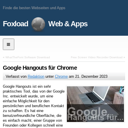
Finde die besten Webseiten und Apps
Foxload
Web & Apps
«
WhatTheFont Software Download
Free Screen Video Recorder Download
»
Google Hangouts für Chrome
Verfasst von
Redaktion
unter
Chrome
am
21. Dezember 2023
Google Hangouts ist ein sehr
praktisches Tool, das von der Google
Inc. entwickelt wurde, um eine
einfache Möglichkeit für den
persönlichen und beruflichen Kontakt
zu schaffen. Es hat eine
benutzerfreundliche Oberfläche, die
es einfach macht, einer Gruppe von
Freunden oder Kollegen schnell eine