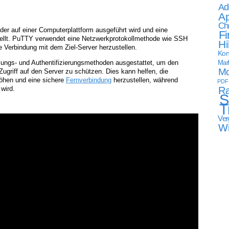
Ad
Ap
Ch
der auf einer Computerplattform ausgeführt wird und eine
Fi
ellt. PuTTY verwendet eine Netzwerkprotokollmethode wie SSH
Hi
e Verbindung mit dem Ziel-Server herzustellen.
Kon
ungs- und Authentifizierungsmethoden ausgestattet, um den
Mark
Mo
griff auf den Server zu schützen. Dies kann helfen, die
höhen und eine sichere
Fernverbindung
herzustellen, während
PDF
Ra
 wird.
S
T
Ver
W