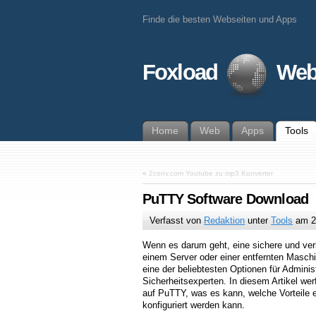
Finde die besten Webseiten und Apps
Foxload
Web
Home
Web
Apps
Tools
«
2conv.com Youtube zu mp3 Konverter
PuTTY Software Download
Verfasst von
Redaktion
unter
Tools
am
2
Wenn es darum geht, eine sichere und ver
einem Server oder einer entfernten Maschi
eine der beliebtesten Optionen für Adminis
Sicherheitsexperten. In diesem Artikel wer
auf PuTTY, was es kann, welche Vorteile e
konfiguriert werden kann.