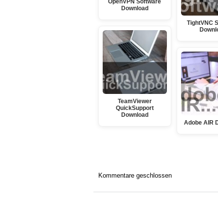
OpenVPN Software
Download
TightVNC S
Downl
TeamViewer
QuickSupport
Download
Adobe AIR 
Kommentare geschlossen