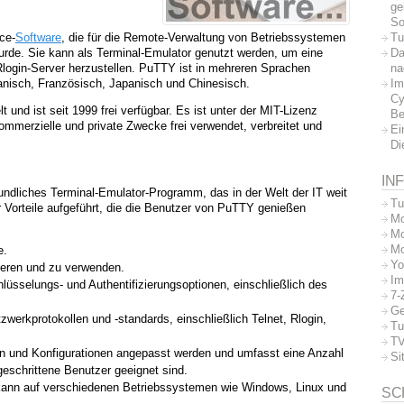
ge
So
Tu
ce-
Software
, die für die Remote-Verwaltung von Betriebssystemen
Da
urde. Sie kann als Terminal-Emulator genutzt werden, um eine
na
Rlogin-Server herzustellen. PuTTY ist in mehreren Sprachen
Im
panisch, Französisch, Japanisch und Chinesisch.
Cy
nd ist seit 1999 frei verfügbar. Es ist unter der MIT-Lizenz
Be
kommerzielle und private Zwecke frei verwendet, verbreitet und
Ei
Di
IN
eundliches Terminal-Emulator-Programm, das in der Welt der IT weit
Tu
er Vorteile aufgeführt, die die Benutzer von PuTTY genießen
Mo
Mo
Mo
e.
Yo
lieren und zu verwenden.
Im
lüsselungs- und Authentifizierungsoptionen, einschließlich des
7-
Ge
zwerkprotokollen und -standards, einschließlich Telnet, Rlogin,
Tu
TV
en und Konfigurationen angepasst werden und umfasst eine Anzahl
Si
geschrittene Benutzer geeignet sind.
 kann auf verschiedenen Betriebssystemen wie Windows, Linux und
SC