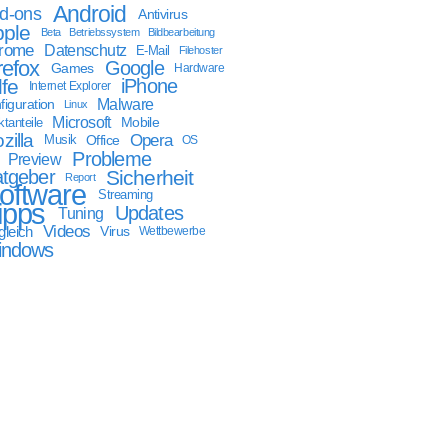
Android
d-ons
Antivirus
ple
Beta
Betriebssystem
Bildbearbeitung
rome
Datenschutz
E-Mail
Filehoster
refox
Google
Games
Hardware
lfe
iPhone
Internet Explorer
Malware
figuration
Linux
Microsoft
Mobile
tanteile
zilla
Opera
Musik
Office
OS
Probleme
Preview
tgeber
Sicherheit
Report
oftware
Streaming
ipps
Updates
Tuning
Videos
gleich
Virus
Wettbewerbe
indows