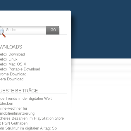
WNLOADS
refox Download
refox Linux
refox Mac OS X
refox Portable Download
rome Download
era Download
UESTE BEITRÄGE
ue Trends in der digitalen Welt
tdecken
line-Rechner für
mobilienfinanzierung
cheres Bezahlen im PlayStation Store
t PSN Guthaben
hr Struktur im digitalen Alltag: So