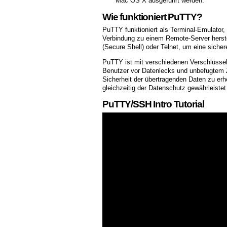
Mac OS X ausgeführt werden.
Wie funktioniert PuTTY?
PuTTY funktioniert als Terminal-Emulator, 
Verbindung zu einem Remote-Server herst
(Secure Shell) oder Telnet, um eine sicher
PuTTY ist mit verschiedenen Verschlüssel
Benutzer vor Datenlecks und unbefugtem Zu
Sicherheit der übertragenden Daten zu er
gleichzeitig der Datenschutz gewährleistet
PuTTY/SSH Intro Tutorial