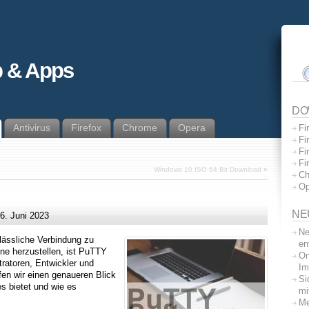
 & Apps
DO
Antivirus
Firefox
Chrome
Opera
Fi
Fi
Fi
Fi
Windows 10 ISO 64 Bit Download
»
Ch
Op
NE
6. Juni 2023
Ne
lässliche Verbindung zu
en
ne herzustellen, ist PuTTY
On
tratoren, Entwickler und
Im
fen wir einen genaueren Blick
Si
s bietet und wie es
mi
Me