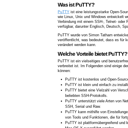
Was ist PuTTY?
PuTTY
ist eine leistungsstarke Open-Sour
wie Linux, Unix und Windows entwickelt w
Verbindung mit einem SSH-, Telnet- oder 
verfügbar, darunter Englisch, Deutsch, S
PuTTY wurde von Simon Tatham entwickelt u
veröffentlicht, was bedeutet, dass es für 
verändert werden kann.
Welche Vorteile bietet PuTTY?
PuTTY ist ein vielseitiges und benutzerfr
verbreitet ist. Im Folgenden sind einige d
können:
PuTTY ist kostenlos und Open-Sourc
PuTTY ist klein und einfach zu instal
PuTTY bietet eine Vielzahl von Versch
beliebten SSH-Protokolls.
PuTTY unterstützt viele Arten von Net
SSH, Serial und Raw.
PuTTY kann mithilfe von Einstellung
von Tools und Funktionen, die für fort
PuTTY ist plattformübergreifend und