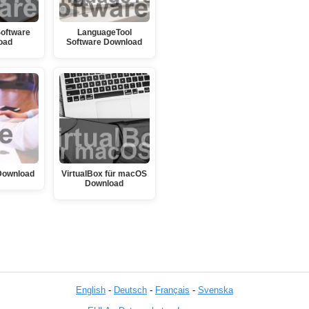
oftware
LanguageTool
oad
Software Download
Download
VirtualBox für macOS
Download
English
-
Deutsch
-
Français
-
Svenska