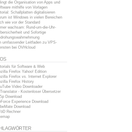
lingt die Organisation von Apps und
ftware mithilfe von Vorlagen
torial: Schallplatten digitalisieren
rum ist Windows in vielen Bereichen
ch wie vor der Standard
mer wachsam: Rund-um-die-Uhr-
bersicherheit und Sofortige
drohungswahrnehmung
n umfassender Leitfaden zu VPS-
ensten bei OVHcloud
FOS
torials für Software & Web
zilla Firefox Yahoo! Edition
zilla Firefox vs. Internet Explorer
zilla Firefox History
uTube Video Downloader
Translator - Kostenloser Übersetzer
Zip Download
Force Experience Download
beMate Download
öD Rechner
temap
HLAGWÖRTER