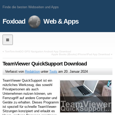
Finde die besten Webseiten und Apps
Foxload
Web & Apps
«
TomTom AmiGO GPS Navigation Android App Download
Apple Books (iBooks) iPhone/iPad App Download
»
TeamViewer QuickSupport Download
Verfasst von
Redaktion
unter
Tools
am
20. Januar 2024
TeamViewer QuickSupport ist ein
nützliches Werkzeug, das sowohl
Privatpersonen als auch
Unternehmen nutzen können, um
Fernzugriff auf andere Computer und
Geräte zu erhalten. Dieses Programm
ist speziell für schnelle TeamViewer-
Sitzungen konzipiert und erlaubt es