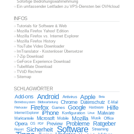
Sofortige Bedrohungswahrnehmung
Ein umfassender Leitfaden zu VPS-Diensten bei OVHcloud
INFOS
Tutorials für Software & Web
Mozilla Firefox Yahoo! Edition
Mozilla Firefox vs. Internet Explorer
Mozilla Firefox History
YouTube Video Downloader
ImTranslator - Kostenloser Übersetzer
7-Zip Download
GeForce Experience Download
TubeMate Download
TVöD Rechner
Sitemap
SCHLAGWÖRTER
Android
Apple
Add-ons
Antivirus
Beta
Chrome
Datenschutz
E-Mail
Betriebssystem
Bildbearbeitung
Firefox
Google
Hilfe
Games
Filehoster
Hardware
iPhone
Malware
Internet Explorer
Konfiguration
Linux
Mozilla
Microsoft
Mobile
Marktanteile
Musik
Office
Probleme
Ratgeber
Opera
Preview
OS
PDF
Software
Sicherheit
Streaming
Report