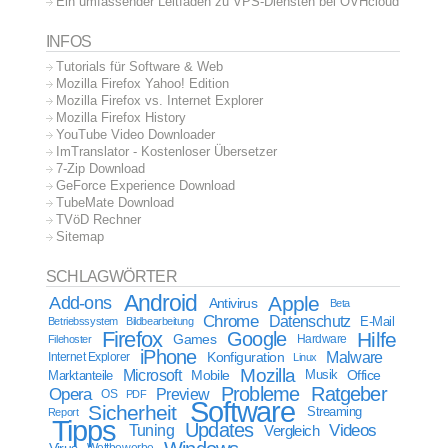
Ein umfassender Leitfaden zu VPS-Diensten bei OVHcloud
INFOS
Tutorials für Software & Web
Mozilla Firefox Yahoo! Edition
Mozilla Firefox vs. Internet Explorer
Mozilla Firefox History
YouTube Video Downloader
ImTranslator - Kostenloser Übersetzer
7-Zip Download
GeForce Experience Download
TubeMate Download
TVöD Rechner
Sitemap
SCHLAGWÖRTER
Android
Apple
Add-ons
Antivirus
Beta
Chrome
Datenschutz
E-Mail
Betriebssystem
Bildbearbeitung
Firefox
Google
Hilfe
Games
Filehoster
Hardware
iPhone
Malware
Internet Explorer
Konfiguration
Linux
Mozilla
Microsoft
Mobile
Marktanteile
Musik
Office
Probleme
Ratgeber
Opera
Preview
OS
PDF
Software
Sicherheit
Streaming
Report
Tipps
Updates
Videos
Tuning
Vergleich
Virus
Wettbewerbe