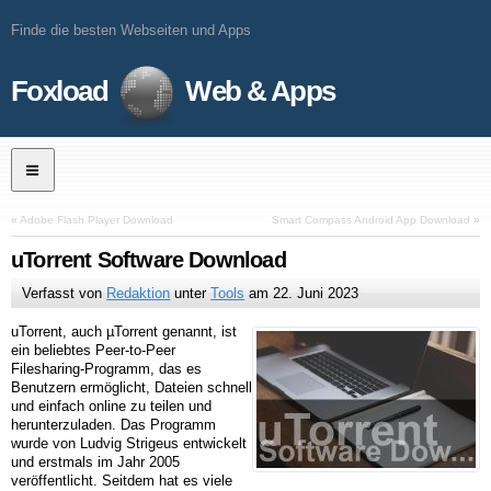
Finde die besten Webseiten und Apps
Foxload
Web & Apps
«
Adobe Flash Player Download
Smart Compass Android App Download
»
uTorrent Software Download
Verfasst von
Redaktion
unter
Tools
am
22. Juni 2023
uTorrent, auch µTorrent genannt, ist
ein beliebtes Peer-to-Peer
Filesharing-Programm, das es
Benutzern ermöglicht, Dateien schnell
und einfach online zu teilen und
herunterzuladen. Das Programm
wurde von Ludvig Strigeus entwickelt
und erstmals im Jahr 2005
veröffentlicht. Seitdem hat es viele