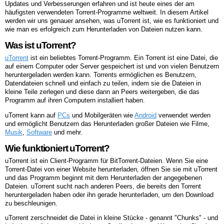
Updates und Verbesserungen erfahren und ist heute eines der am
häufigsten verwendeten Torrent-Programme weltweit. In diesem Artikel
werden wir uns genauer ansehen, was uTorrent ist, wie es funktioniert und
wie man es erfolgreich zum Herunterladen von Dateien nutzen kann.
Was ist uTorrent?
uTorrent
ist ein beliebtes Torrent-Programm. Ein Torrent ist eine Datei, die
auf einem Computer oder Server gespeichert ist und von vielen Benutzern
heruntergeladen werden kann. Torrents ermöglichen es Benutzern,
Datendateien schnell und einfach zu teilen, indem sie die Dateien in
kleine Teile zerlegen und diese dann an Peers weitergeben, die das
Programm auf ihren Computern installiert haben.
uTorrent kann auf
PCs
und Mobilgeräten wie
Android
verwendet werden
und ermöglicht Benutzern das Herunterladen großer Dateien wie Filme,
Musik
,
Software
und mehr.
Wie funktioniert uTorrent?
uTorrent ist ein Client-Programm für BitTorrent-Dateien. Wenn Sie eine
Torrent-Datei von einer Website herunterladen, öffnen Sie sie mit uTorrent
und das Programm beginnt mit dem Herunterladen der angegebenen
Dateien. uTorrent sucht nach anderen Peers, die bereits den Torrent
heruntergeladen haben oder ihn gerade herunterladen, um den Download
zu beschleunigen.
uTorrent zerschneidet die Datei in kleine Stücke - genannt "Chunks" - und