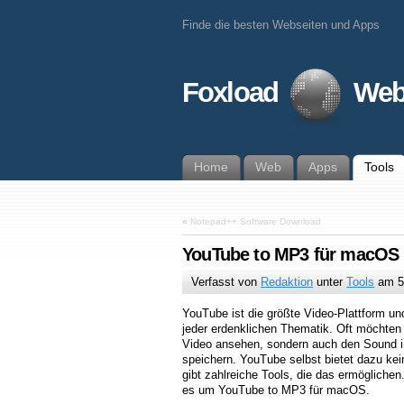
Finde die besten Webseiten und Apps
Foxload
Web
Home
Web
Apps
Tools
«
Notepad++ Software Download
YouTube to MP3 für macOS
Verfasst von
Redaktion
unter
Tools
am
5
YouTube ist die größte Video-Plattform un
jeder erdenklichen Thematik. Oft möchten 
Video ansehen, sondern auch den Sound 
speichern. YouTube selbst bietet dazu kei
gibt zahlreiche Tools, die das ermöglichen
es um YouTube to MP3 für macOS.