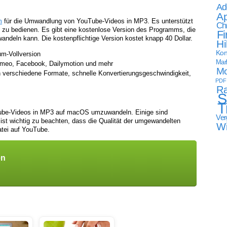
Ad
Ap
m
für die Umwandlung von YouTube-Videos in MP3. Es unterstützt
Ch
h zu bedienen. Es gibt eine kostenlose Version des Programms, die
Fi
wandeln kann. Die kostenpflichtige Version kostet knapp 40 Dollar.
Hi
Kon
m-Vollversion
Mark
meo, Facebook, Dailymotion und mehr
Mo
verschiedene Formate, schnelle Konvertierungsgeschwindigkeit,
PDF
Ra
S
T
ube-Videos in MP3 auf macOS umzuwandeln. Einige sind
Ver
 ist wichtig zu beachten, dass die Qualität der umgewandelten
W
datei auf YouTube.
en