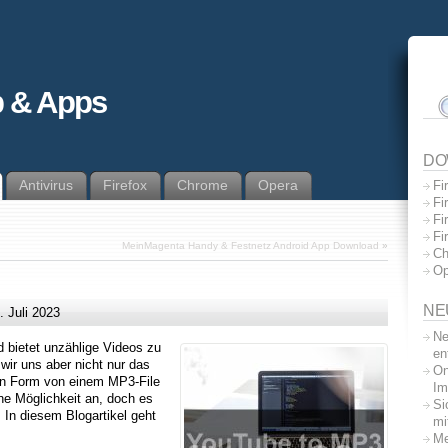
 & Apps
DO
Antivirus
Firefox
Chrome
Opera
Fi
Fi
Fi
Fi
MeinMagenta Handy & Festnetz Android App Download
»
Ch
Op
NE
. Juli 2023
Ne
d bietet unzählige Videos zu
en
wir uns aber nicht nur das
On
in Form von einem MP3-File
Im
ne Möglichkeit an, doch es
Si
. In diesem Blogartikel geht
mi
Me