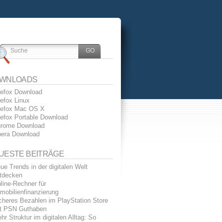
WNLOADS
refox Download
refox Linux
refox Mac OS X
refox Portable Download
rome Download
era Download
UESTE BEITRÄGE
ue Trends in der digitalen Welt
tdecken
line-Rechner für
mobilienfinanzierung
cheres Bezahlen im PlayStation Store
t PSN Guthaben
hr Struktur im digitalen Alltag: So