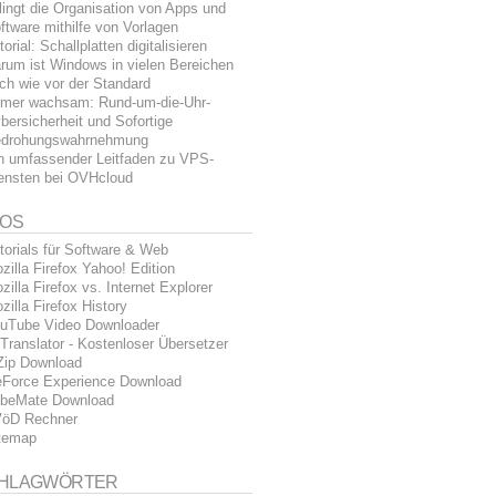
lingt die Organisation von Apps und
ftware mithilfe von Vorlagen
torial: Schallplatten digitalisieren
rum ist Windows in vielen Bereichen
ch wie vor der Standard
mer wachsam: Rund-um-die-Uhr-
bersicherheit und Sofortige
drohungswahrnehmung
n umfassender Leitfaden zu VPS-
ensten bei OVHcloud
FOS
torials für Software & Web
zilla Firefox Yahoo! Edition
zilla Firefox vs. Internet Explorer
zilla Firefox History
uTube Video Downloader
Translator - Kostenloser Übersetzer
Zip Download
Force Experience Download
beMate Download
öD Rechner
temap
HLAGWÖRTER