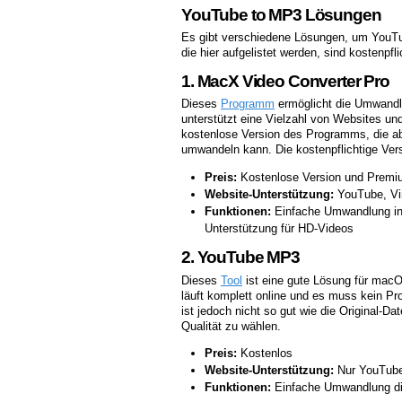
YouTube to MP3 Lösungen
Es gibt verschiedene Lösungen, um You
die hier aufgelistet werden, sind kostenpfl
1. MacX Video Converter Pro
Dieses
Programm
ermöglicht die Umwandl
unterstützt eine Vielzahl von Websites un
kostenlose Version des Programms, die ab
umwandeln kann. Die kostenpflichtige Vers
Preis:
Kostenlose Version und Premiu
Website-Unterstützung:
YouTube, Vi
Funktionen:
Einfache Umwandlung in 
Unterstützung für HD-Videos
2. YouTube MP3
Dieses
Tool
ist eine gute Lösung für mac
läuft komplett online und es muss kein Pr
ist jedoch nicht so gut wie die Original-D
Qualität zu wählen.
Preis:
Kostenlos
Website-Unterstützung:
Nur YouTub
Funktionen:
Einfache Umwandlung dire