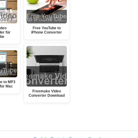
ideo
Free YouTube to
er für
iPhone Converter
ube
e to MP3
für Mac
Freemake Video
Converter Download