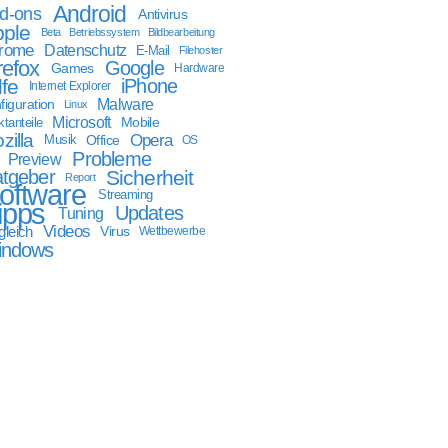
Android
d-ons
Antivirus
ple
Beta
Betriebssystem
Bildbearbeitung
rome
Datenschutz
E-Mail
Filehoster
refox
Google
Games
Hardware
lfe
iPhone
Internet Explorer
Malware
figuration
Linux
Microsoft
Mobile
tanteile
zilla
Opera
Musik
Office
OS
Probleme
Preview
tgeber
Sicherheit
Report
oftware
Streaming
ipps
Updates
Tuning
Videos
gleich
Virus
Wettbewerbe
indows