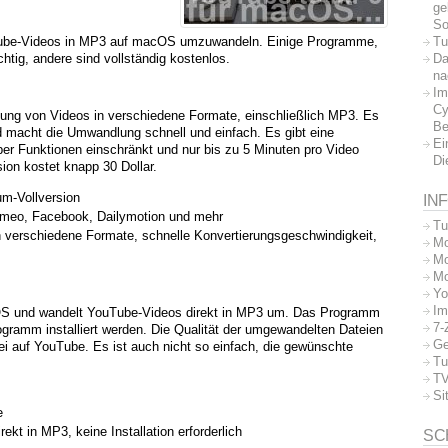
ge
So
Tu
Tube-Videos in MP3 auf macOS umzuwandeln. Einige Programme,
Da
ichtig, andere sind vollständig kostenlos.
na
Im
Cy
ung von Videos in verschiedene Formate, einschließlich MP3. Es
Be
d macht die Umwandlung schnell und einfach. Es gibt eine
Ei
er Funktionen einschränkt und nur bis zu 5 Minuten pro Video
Di
ion kostet knapp 30 Dollar.
m-Vollversion
IN
meo, Facebook, Dailymotion und mehr
Tu
verschiedene Formate, schnelle Konvertierungsgeschwindigkeit,
Mo
Mo
Mo
Yo
Im
OS und wandelt YouTube-Videos direkt in MP3 um. Das Programm
7-
ogramm installiert werden. Die Qualität der umgewandelten Dateien
Ge
atei auf YouTube. Es ist auch nicht so einfach, die gewünschte
Tu
TV
Si
e
kt in MP3, keine Installation erforderlich
SC