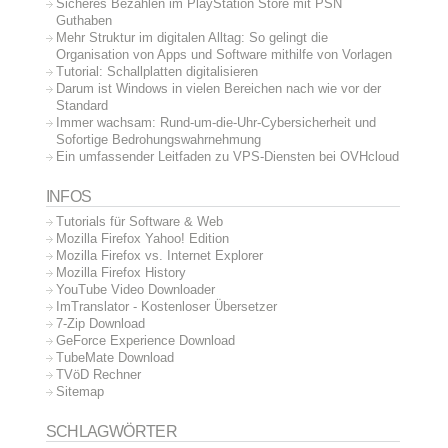
Sicheres Bezahlen im PlayStation Store mit PSN
Guthaben
Mehr Struktur im digitalen Alltag: So gelingt die
Organisation von Apps und Software mithilfe von Vorlagen
Tutorial: Schallplatten digitalisieren
Darum ist Windows in vielen Bereichen nach wie vor der
Standard
Immer wachsam: Rund-um-die-Uhr-Cybersicherheit und
Sofortige Bedrohungswahrnehmung
Ein umfassender Leitfaden zu VPS-Diensten bei OVHcloud
INFOS
Tutorials für Software & Web
Mozilla Firefox Yahoo! Edition
Mozilla Firefox vs. Internet Explorer
Mozilla Firefox History
YouTube Video Downloader
ImTranslator - Kostenloser Übersetzer
7-Zip Download
GeForce Experience Download
TubeMate Download
TVöD Rechner
Sitemap
SCHLAGWÖRTER