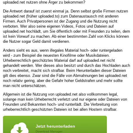
uploaded.net nutzen ohne Ärger zu bekommen?
Die Antwort darauf ist zuerst einmal ja. Denn selbst große Firmen nutzen
uploaded.net (früher uploaded.to) zum Datenaustausch mit anderen
Firmen. Auch Privatpersonen ist der Zugang und die Nutzung nicht
verboten. Wer also seine eigenen Videos, Fotos und Dateien auf
uploaded.net hochlädt, um Sie öffentlich oder mit Freunden zu teilen, dem
ist kein Vorwurf zu machen. Ab einer bestimmten Zahl von Klicks können
die Nutzer sogar Geld damit verdienen.
Anders sieht es aus, wenn illegales Material hoch- oder runtergeladen
wird - zum Beispiel die neuesten Kinofilme oder Musikdateien.
Urheberrechtlich geschütztes Material darf auf uploaded.net nicht
gehandelt werden. Wer dieses also besitzt und durch das Hochladen auch
noch verbreitet, macht sich strafbar. Beim Herunterladen dieser Dateien
gilt dies ebenso. Zwar sind die Fälle von Abmahnungen bei uploaded.net
noch relativ gering, aber die Gefahr hoher Geldstrafen und mehr sollte
man nicht unterschätzen.
Allgemein ist die Nutzung von uploaded.net also vollkommen legal,
solange man kein Urheberrecht verletzt und nur eigene oder Dateien von
Freunden und Bekannten hoch- und runterlädt. Die Verbreitung von
urheberrechtlich geschützten Dateien ist bei allen Hostern strafbar.
Jetzt herunterladen
Download Manager