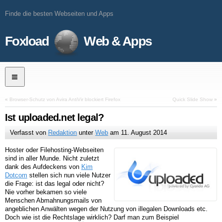
Finde die besten Webseiten und Apps
Foxload
Web & Apps
«
Browser-Schutz von Avira AntiVir blockiert Firefox
Quick Slide Show
»
Ist uploaded.net legal?
Verfasst von
Redaktion
unter
Web
am
11. August 2014
Hoster oder Filehosting-Webseiten
sind in aller Munde. Nicht zuletzt
dank des Aufdeckens von
Kim
Dotcom
stellen sich nun viele Nutzer
die Frage: ist das legal oder nicht?
Nie vorher bekamen so viele
Menschen Abmahnungsmails von
angeblichen Anwälten wegen der Nutzung von illegalen Downloads etc.
Doch wie ist die Rechtslage wirklich? Darf man zum Beispiel