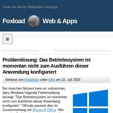
Finde die besten Webseiten und Apps
Foxload
Web & Apps
«
Mozilla bringt VPN für Firefox
Problemlösung: Page Fault In Nonpaged Area
»
Problemlösung: Das Betriebssystem ist
momentan nicht zum Ausführen dieser
Anwendung konfiguriert
Verfasst von
Redaktion
unter
Web
am
22. Juli 2020
Bei manchen Nutzern kann es vorkommen,
dass Windows folgende Fehlermeldung
anzeigt: "Das Betriebssystem ist momentan
nicht zum Ausführen dieser Anwendung
konfiguriert." Oftmals passiert dies im
Zusammenhang mit
Microsoft Office
. Wie