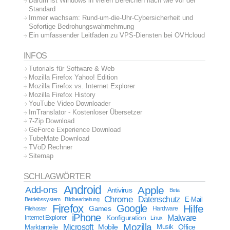
Darum ist Windows in vielen Bereichen nach wie vor der
Standard
Immer wachsam: Rund-um-die-Uhr-Cybersicherheit und
Sofortige Bedrohungswahrnehmung
Ein umfassender Leitfaden zu VPS-Diensten bei OVHcloud
INFOS
Tutorials für Software & Web
Mozilla Firefox Yahoo! Edition
Mozilla Firefox vs. Internet Explorer
Mozilla Firefox History
YouTube Video Downloader
ImTranslator - Kostenloser Übersetzer
7-Zip Download
GeForce Experience Download
TubeMate Download
TVöD Rechner
Sitemap
SCHLAGWÖRTER
Android
Apple
Add-ons
Antivirus
Beta
Chrome
Datenschutz
E-Mail
Betriebssystem
Bildbearbeitung
Firefox
Google
Hilfe
Games
Filehoster
Hardware
iPhone
Malware
Internet Explorer
Konfiguration
Linux
Mozilla
Microsoft
Mobile
Marktanteile
Musik
Office