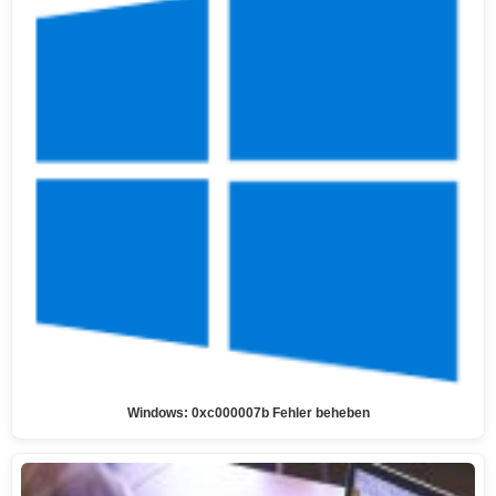
Windows: 0xc000007b Fehler beheben