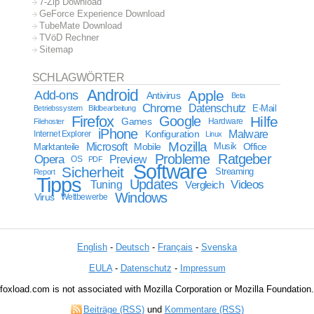
7-Zip Download
GeForce Experience Download
TubeMate Download
TVöD Rechner
Sitemap
SCHLAGWÖRTER
Android
Apple
Add-ons
Antivirus
Beta
Chrome
Datenschutz
E-Mail
Betriebssystem
Bildbearbeitung
Firefox
Google
Hilfe
Games
Filehoster
Hardware
iPhone
Malware
Internet Explorer
Konfiguration
Linux
Mozilla
Microsoft
Mobile
Marktanteile
Musik
Office
Probleme
Ratgeber
Opera
Preview
OS
PDF
Software
Sicherheit
Streaming
Report
Tipps
Updates
Videos
Tuning
Vergleich
Windows
Virus
Wettbewerbe
English
-
Deutsch
-
Français
-
Svenska
EULA
-
Datenschutz
-
Impressum
foxload.com is not associated with Mozilla Corporation or Mozilla Foundation.
Beiträge (RSS)
und
Kommentare (RSS)