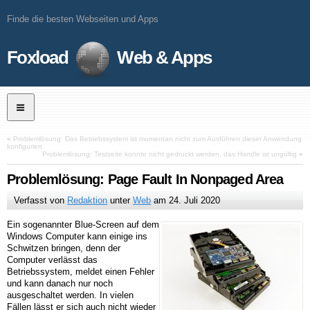
Finde die besten Webseiten und Apps
Foxload
Web & Apps
«
Problemlösung: Das Betriebssystem ist momentan nicht zum Ausführen dieser Anwendung
konfiguriert
Problemlösung: Testseite konnte nicht gedruckt werden, das Handle ist ungültig
»
Problemlösung: Page Fault In Nonpaged Area
Verfasst von
Redaktion
unter
Web
am
24. Juli 2020
Ein sogenannter Blue-Screen auf dem
Windows Computer kann einige ins
Schwitzen bringen, denn der
Computer verlässt das
Betriebssystem, meldet einen Fehler
und kann danach nur noch
ausgeschaltet werden. In vielen
Fällen lässt er sich auch nicht wieder