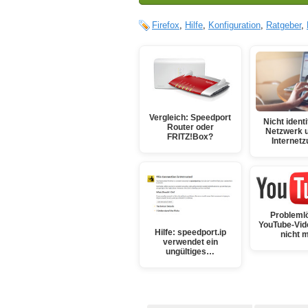
Firefox
,
Hilfe
,
Konfiguration
,
Ratgeber
,
Vergleich: Speedport
Nicht identi
Router oder
Netzwerk u
FRITZ!Box?
Internetz
Probleml
YouTube-Vid
Hilfe: speedport.ip
nicht 
verwendet ein
ungültiges…