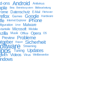
Android
d-ons
Antivirus
ple
Beta
Betriebssystem
Bildbearbeitung
rome
Datenschutz
E-Mail
Filehoster
refox
Google
Games
Hardware
lfe
iPhone
Internet Explorer
Malware
figuration
Linux
Microsoft
Mobile
tanteile
zilla
Opera
Musik
Office
OS
Probleme
Preview
tgeber
Sicherheit
Report
oftware
Streaming
ipps
Updates
Tuning
Videos
gleich
Virus
Wettbewerbe
indows