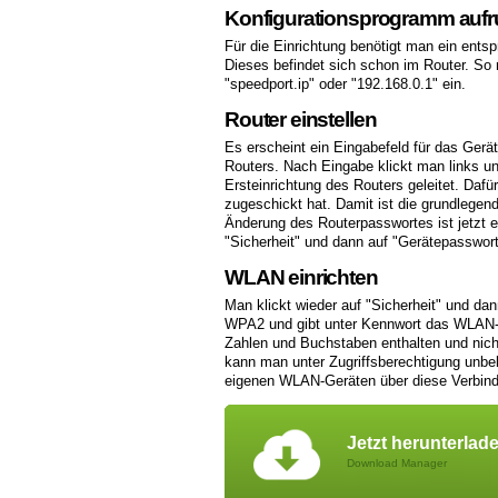
Konfigurationsprogramm aufr
Für die Einrichtung benötigt man ein ent
Dieses befindet sich schon im Router. So 
"speedport.ip" oder "192.168.0.1" ein.
Router einstellen
Es erscheint ein Eingabefeld für das Gerä
Routers. Nach Eingabe klickt man links unte
Ersteinrichtung des Routers geleitet. Daf
zugeschickt hat. Damit ist die grundlegen
Änderung des Routerpasswortes ist jetzt e
"Sicherheit" und dann auf "Gerätepasswor
WLAN einrichten
Man klickt wieder auf "Sicherheit" und da
WPA2 und gibt unter Kennwort das WLAN-P
Zahlen und Buchstaben enthalten und nicht
kann man unter Zugriffsberechtigung unbe
eigenen WLAN-Geräten über diese Verbindu
Jetzt herunterlad
Download Manager