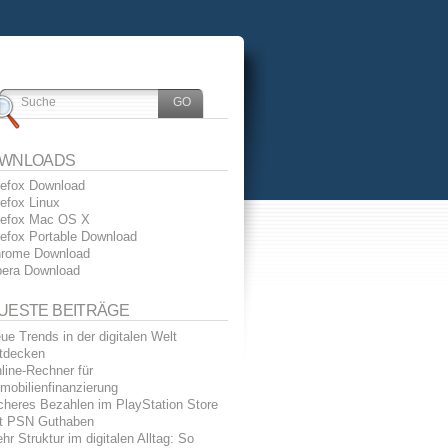
WNLOADS
refox Download
refox Linux
refox Mac OS X
refox Portable Download
rome Download
era Download
UESTE BEITRÄGE
ue Trends in der digitalen Welt
tdecken
line-Rechner für
mobilienfinanzierung
cheres Bezahlen im PlayStation Store
t PSN Guthaben
hr Struktur im digitalen Alltag: So