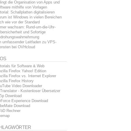
lingt die Organisation von Apps und
ftware mithilfe von Vorlagen
torial: Schallplatten digitalisieren
rum ist Windows in vielen Bereichen
ch wie vor der Standard
mer wachsam: Rund-um-die-Uhr-
bersicherheit und Sofortige
drohungswahrnehmung
n umfassender Leitfaden zu VPS-
ensten bei OVHcloud
FOS
torials für Software & Web
zilla Firefox Yahoo! Edition
zilla Firefox vs. Internet Explorer
zilla Firefox History
uTube Video Downloader
Translator - Kostenloser Übersetzer
Zip Download
Force Experience Download
beMate Download
öD Rechner
temap
HLAGWÖRTER