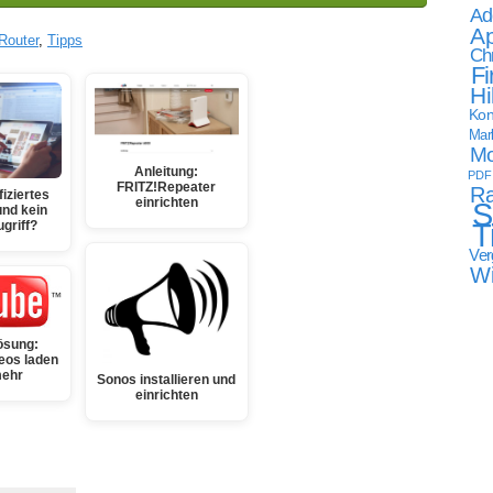
Ad
Ap
Router
,
Tipps
Ch
Fi
Hi
Kon
Mark
Mo
Anleitung:
PDF
FRITZ!Repeater
Ra
fiziertes
einrichten
S
nd kein
T
ugriff?
Ver
W
ösung:
eos laden
mehr
Sonos installieren und
einrichten