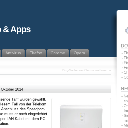
 & Apps
DO
Antivirus
Firefox
Chrome
Opera
Fi
Fi
Fi
Fi
Bing-Suche aus Chrome entfernen
»
Ch
Op
NE
. Oktober 2014
Ne
ssende Tarif wurden gewählt.
en
iesem Fall von der Telekom
On
ch Anschluss des Speedport-
Im
e muss er noch eingerichtet
Si
t per LAN-Kabel mit dem PC
mi
ation.
Me