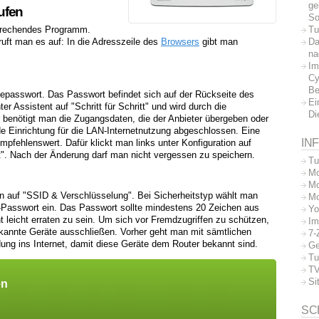
ge
ufen
So
Tu
sprechendes Programm.
Da
ruft man es auf: In die Adresszeile des
Browsers
gibt man
na
Im
Cy
Be
tepasswort. Das Passwort befindet sich auf der Rückseite des
Ei
r Assistent auf "Schritt für Schritt" und wird durch die
Di
ür benötigt man die Zugangsdaten, die der Anbieter übergeben oder
de Einrichtung für die LAN-Internetnutzung abgeschlossen. Eine
IN
mpfehlenswert. Dafür klickt man links unter Konfiguration auf
t". Nach der Änderung darf man nicht vergessen zu speichern.
Tu
Mo
Mo
nn auf "SSID & Verschlüsselung". Bei Sicherheitstyp wählt man
Mo
asswort ein. Das Passwort sollte mindestens 20 Zeichen aus
Yo
 leicht erraten zu sein. Um sich vor Fremdzugriffen zu schützen,
Im
kannte Geräte ausschließen. Vorher geht man mit sämtlichen
7-
ng ins Internet, damit diese Geräte dem Router bekannt sind.
Ge
Tu
TV
Si
en
SC