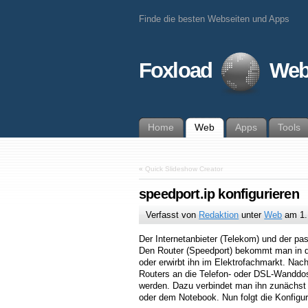
Finde die besten Webseiten und Apps
Foxload
Web
Home
Web
Apps
Tools
«
Quick Slideshow Creator
speedport.ip konfigurieren
Verfasst von
Redaktion
unter
Web
am
1
Der Internetanbieter (Telekom) und der pa
Den Router (Speedport) bekommt man in d
oder erwirbt ihn im Elektrofachmarkt. Na
Routers an die Telefon- oder DSL-Wanddos
werden. Dazu verbindet man ihn zunächs
oder dem Notebook. Nun folgt die Konfigur