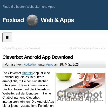
Finde die besten Webseiten und Apps
Foxload
Web & Apps
«
Call of Duty Warzone Download
CheckDisk Software Download
»
Cleverbot Android App Download
Verfasst von
Redaktion
unter
Apps
am
18. März 2024
Die Cleverbot
Android
App ist eine
Anwendung, die es Benutzern
ermöglicht, mit einer Künstlichen
Intelligenz (KI) zu kommunizieren.
Die App basiert auf der Cleverbot-
Website, auf der Benutzer mit einem
Chatbot namens Cleverbot
interagieren können. Die Android-App
bietet jedoch zusätzliche Funktionen,