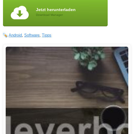
Jetzt herunterladen
Download Manager
Android
,
Software
,
Tipps