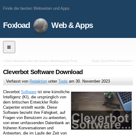
Finde die besten Webseiten und Apps
Foxload
Web & Apps
«
Eine Übersicht über die besten Mindmapping-Tools
Apple QuickTime Download
»
Cleverbot Software Download
Verfasst von
Redaktion
unter
Tools
am
30. November 2023
Cleverbot
Software
ist eine künstliche
Intelligenz (KI), die ursprünglich von
dem britischen Entwickler Rollo
Carpenter erstellt wurde. Diese
Software bezieht ihre Fähigkeit, auf
Fragen von Benutzern zu antworten,
von einer umfassenden Datenbank an
früheren Konversationen und
Antworten, die im Laufe der Zeit von