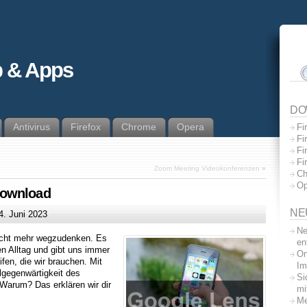
 & Apps
DO
Antivirus
Firefox
Chrome
Opera
Fi
Fi
Fi
Fi
Zoom Meeting Videokonferenzen
»
Ch
Op
Download
NE
4. Juni 2023
Ne
icht mehr wegzudenken. Es
en
en Alltag und gibt uns immer
On
ifen, die wir brauchen. Mit
Im
lgegenwärtigkeit des
Si
Warum? Das erklären wir dir
mi
Me