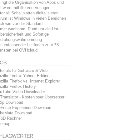
lingt die Organisation von Apps und
ftware mithilfe von Vorlagen
torial: Schallplatten digitalisieren
rum ist Windows in vielen Bereichen
ch wie vor der Standard
mer wachsam: Rund-um-die-Uhr-
bersicherheit und Sofortige
drohungswahrnehmung
n umfassender Leitfaden zu VPS-
ensten bei OVHcloud
FOS
torials für Software & Web
zilla Firefox Yahoo! Edition
zilla Firefox vs. Internet Explorer
zilla Firefox History
uTube Video Downloader
Translator - Kostenloser Übersetzer
Zip Download
Force Experience Download
beMate Download
öD Rechner
temap
HLAGWÖRTER