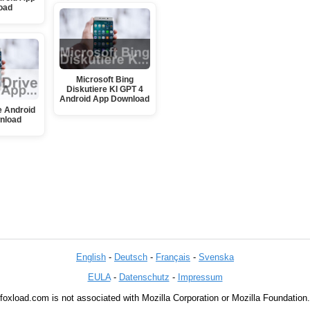
oad
Microsoft Bing
Diskutiere KI GPT 4
Android App Download
e Android
nload
English
-
Deutsch
-
Français
-
Svenska
EULA
-
Datenschutz
-
Impressum
foxload.com is not associated with Mozilla Corporation or Mozilla Foundation.