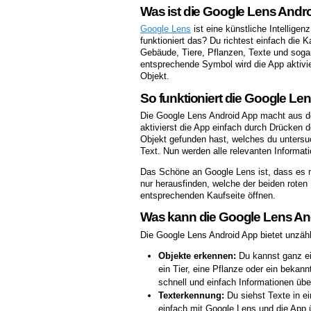
Was ist die Google Lens Andr
Google Lens
ist eine künstliche Intellige
funktioniert das? Du richtest einfach die
Gebäude, Tiere, Pflanzen, Texte und soga
entsprechende Symbol wird die App aktivier
Objekt.
So funktioniert die Google Le
Die Google Lens Android App macht aus d
aktivierst die App einfach durch Drücken
Objekt gefunden hast, welches du untersuc
Text. Nun werden alle relevanten Informat
Das Schöne an Google Lens ist, dass es na
nur herausfinden, welche der beiden roten
entsprechenden Kaufseite öffnen.
Was kann die Google Lens An
Die Google Lens Android App bietet unzähli
Objekte erkennen:
Du kannst ganz ein
ein Tier, eine Pflanze oder ein beka
schnell und einfach Informationen übe
Texterkennung:
Du siehst Texte in e
einfach mit Google Lens und die App ü