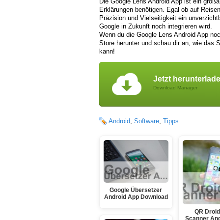
Die Google Lens Android App ist ein großar
Erklärungen benötigen. Egal ob auf Reisen
Präzision und Vielseitigkeit ein unverzic
Google in Zukunft noch integrieren wird.
Wenn du die Google Lens Android App noch
Store herunter und schau dir an, wie das
kann!
Jetzt herunterlad
Download Manager
Android
,
Software
,
Tipps
Google Übersetzer
Android App Download
QR Droid
Scanner And