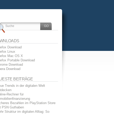
WNLOADS
refox Download
refox Linux
refox Mac OS X
refox Portable Download
rome Download
era Download
UESTE BEITRÄGE
ue Trends in der digitalen Welt
tdecken
line-Rechner für
mobilienfinanzierung
cheres Bezahlen im PlayStation Store
t PSN Guthaben
hr Struktur im digitalen Alltag: So