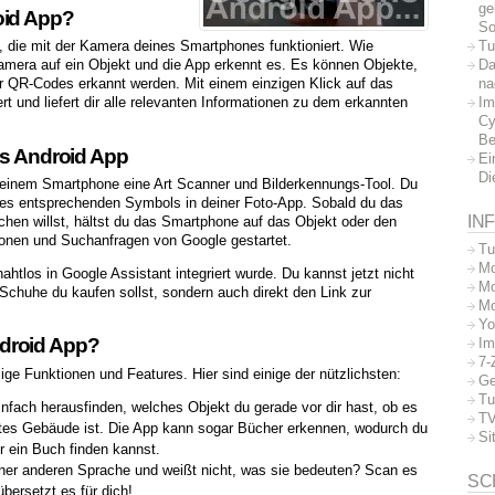
ge
oid App?
So
Tu
nz, die mit der Kamera deines Smartphones funktioniert. Wie
Da
 Kamera auf ein Objekt und die App erkennt es. Es können Objekte,
na
r QR-Codes erkannt werden. Mit einem einzigen Klick auf das
Im
t und liefert dir alle relevanten Informationen zu dem erkannten
Cy
Be
ns Android App
Ei
Di
einem Smartphone eine Art Scanner und Bilderkennungs-Tool. Du
 des entsprechenden Symbols in deiner Foto-App. Sobald du das
IN
hen willst, hältst du das Smartphone auf das Objekt oder den
ionen und Suchanfragen von Google gestartet.
Tu
Mo
htlos in Google Assistant integriert wurde. Du kannst jetzt nicht
Mo
 Schuhe du kaufen sollst, sondern auch direkt den Link zur
Mo
Yo
droid App?
Im
7-
ge Funktionen und Features. Hier sind einige der nützlichsten:
Ge
Tu
fach herausfinden, welches Objekt du gerade vor dir hast, ob es
TV
nntes Gebäude ist. Die App kann sogar Bücher erkennen, wodurch du
Si
r ein Buch finden kannst.
iner anderen Sprache und weißt nicht, was sie bedeuten? Scan es
SC
bersetzt es für dich!