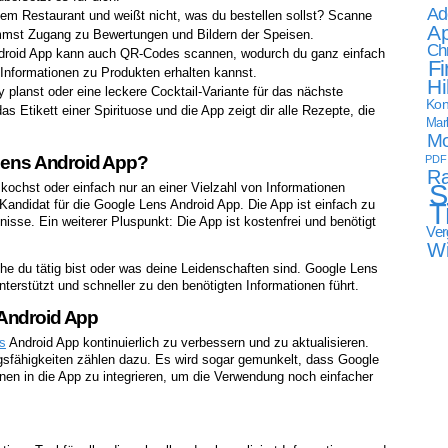
Ad
nem Restaurant und weißt nicht, was du bestellen sollst? Scanne
Ap
mmst Zugang zu Bewertungen und Bildern der Speisen.
Ch
roid App kann auch QR-Codes scannen, wodurch du ganz einfach
Fi
r Informationen zu Produkten erhalten kannst.
Hi
planst oder eine leckere Cocktail-Variante für das nächste
Kon
 Etikett einer Spirituose und die App zeigt dir alle Rezepte, die
Mark
Mo
 Lens Android App?
PDF
Ra
S
 kochst oder einfach nur an einer Vielzahl von Informationen
T
e Kandidat für die Google Lens Android App. Die App ist einfach zu
isse. Ein weiterer Pluspunkt: Die App ist kostenfrei und benötigt
Ver
W
che du tätig bist oder was deine Leidenschaften sind. Google Lens
nterstützt und schneller zu den benötigten Informationen führt.
 Android App
s
Android App kontinuierlich zu verbessern und zu aktualisieren.
sfähigkeiten zählen dazu. Es wird sogar gemunkelt, dass Google
onen in die App zu integrieren, um die Verwendung noch einfacher