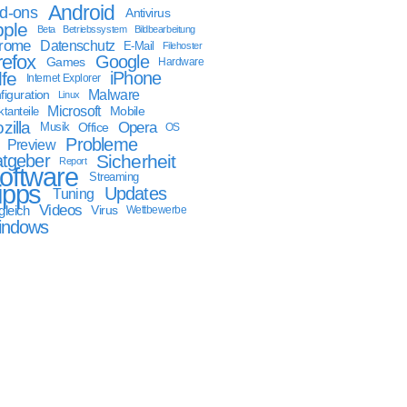
Android
d-ons
Antivirus
ple
Beta
Betriebssystem
Bildbearbeitung
rome
Datenschutz
E-Mail
Filehoster
refox
Google
Games
Hardware
lfe
iPhone
Internet Explorer
Malware
figuration
Linux
Microsoft
Mobile
tanteile
zilla
Opera
Musik
Office
OS
Probleme
Preview
tgeber
Sicherheit
Report
oftware
Streaming
ipps
Updates
Tuning
Videos
gleich
Virus
Wettbewerbe
indows