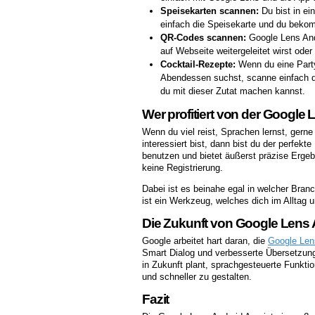
Speisekarten scannen:
Du bist in ei
einfach die Speisekarte und du beko
QR-Codes scannen:
Google Lens And
auf Webseite weitergeleitet wirst ode
Cocktail-Rezepte:
Wenn du eine Party 
Abendessen suchst, scanne einfach das
du mit dieser Zutat machen kannst.
Wer profitiert von der Google
Wenn du viel reist, Sprachen lernst, gerne
interessiert bist, dann bist du der perfekt
benutzen und bietet äußerst präzise Ergebn
keine Registrierung.
Dabei ist es beinahe egal in welcher Bran
ist ein Werkzeug, welches dich im Alltag u
Die Zukunft von Google Lens
Google arbeitet hart daran, die
Google Len
Smart Dialog und verbesserte Übersetzung
in Zukunft plant, sprachgesteuerte Funkti
und schneller zu gestalten.
Fazit