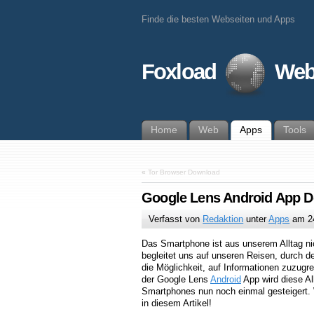
Finde die besten Webseiten und Apps
Foxload
Web
Home
Web
Apps
Tools
«
Tor Browser Download
Google Lens Android App 
Verfasst von
Redaktion
unter
Apps
am
2
Das Smartphone ist aus unserem Alltag n
begleitet uns auf unseren Reisen, durch d
die Möglichkeit, auf Informationen zuzugre
der Google Lens
Android
App wird diese Al
Smartphones nun noch einmal gesteigert. 
in diesem Artikel!