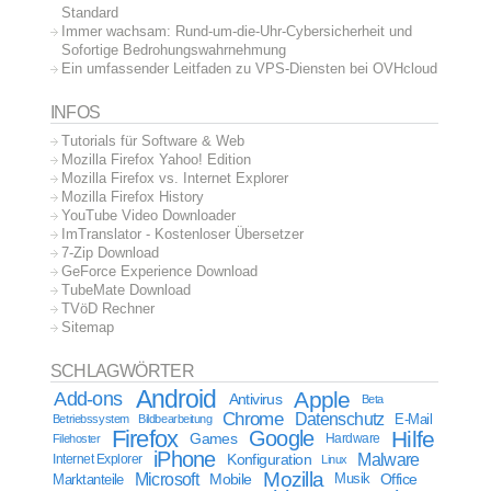
Standard
Immer wachsam: Rund-um-die-Uhr-Cybersicherheit und
Sofortige Bedrohungswahrnehmung
Ein umfassender Leitfaden zu VPS-Diensten bei OVHcloud
INFOS
Tutorials für Software & Web
Mozilla Firefox Yahoo! Edition
Mozilla Firefox vs. Internet Explorer
Mozilla Firefox History
YouTube Video Downloader
ImTranslator - Kostenloser Übersetzer
7-Zip Download
GeForce Experience Download
TubeMate Download
TVöD Rechner
Sitemap
SCHLAGWÖRTER
Android
Apple
Add-ons
Antivirus
Beta
Chrome
Datenschutz
E-Mail
Betriebssystem
Bildbearbeitung
Firefox
Google
Hilfe
Games
Filehoster
Hardware
iPhone
Malware
Internet Explorer
Konfiguration
Linux
Mozilla
Microsoft
Mobile
Marktanteile
Musik
Office