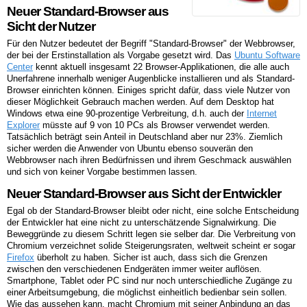
Neuer Standard-Browser aus
Sicht der Nutzer
Für den Nutzer bedeutet der Begriff "Standard-Browser" der Webbrowser,
der bei der Erstinstallation als Vorgabe gesetzt wird. Das
Ubuntu Software
Center
kennt aktuell insgesamt 22 Browser-Applikationen, die alle auch
Unerfahrene innerhalb weniger Augenblicke installieren und als Standard-
Browser einrichten können. Einiges spricht dafür, dass viele Nutzer von
dieser Möglichkeit Gebrauch machen werden. Auf dem Desktop hat
Windows etwa eine 90-prozentige Verbreitung, d.h. auch der
Internet
Explorer
müsste auf 9 von 10 PCs als Browser verwendet werden.
Tatsächlich beträgt sein Anteil in Deutschland aber nur 23%. Ziemlich
sicher werden die Anwender von Ubuntu ebenso souverän den
Webbrowser nach ihren Bedürfnissen und ihrem Geschmack auswählen
und sich von keiner Vorgabe bestimmen lassen.
Neuer Standard-Browser aus Sicht der Entwickler
Egal ob der Standard-Browser bleibt oder nicht, eine solche Entscheidung
der Entwickler hat eine nicht zu unterschätzende Signalwirkung. Die
Beweggründe zu diesem Schritt legen sie selber dar. Die Verbreitung von
Chromium verzeichnet solide Steigerungsraten, weltweit scheint er sogar
Firefox
überholt zu haben. Sicher ist auch, dass sich die Grenzen
zwischen den verschiedenen Endgeräten immer weiter auflösen.
Smartphone, Tablet oder PC sind nur noch unterschiedliche Zugänge zu
einer Arbeitsumgebung, die möglichst einheitlich bedienbar sein sollen.
Wie das aussehen kann, macht Chromium mit seiner Anbindung an das