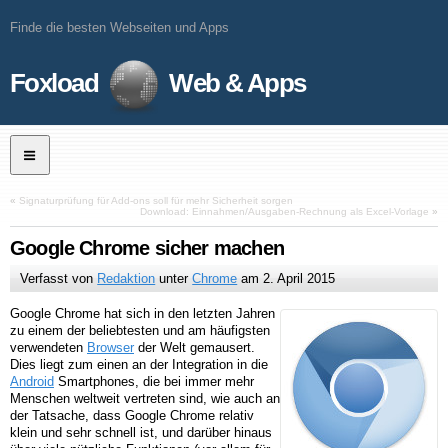
Finde die besten Webseiten und Apps
Foxload
Web & Apps
«
Signaturprüfung für Add-ons soll für mehr Sicherheit sorgen
Download: Einnahmen/Ausgaben-Rechnung als Excel-Vorlage
»
Google Chrome sicher machen
Verfasst von
Redaktion
unter
Chrome
am
2. April 2015
Google Chrome hat sich in den letzten Jahren
zu einem der beliebtesten und am häufigsten
verwendeten
Browser
der Welt gemausert.
Dies liegt zum einen an der Integration in die
Android
Smartphones, die bei immer mehr
Menschen weltweit vertreten sind, wie auch an
der Tatsache, dass Google Chrome relativ
klein und sehr schnell ist, und darüber hinaus