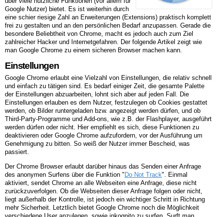
über viele nützliche Funktionen (vor allem für
Google Nutzer) bietet. Es ist weiterhin durch
eine schier riesige Zahl an Erweiterungen (Extensions) praktisch komplett
frei zu gestalten und an den persönlichen Bedarf anzupassen. Gerade die
besondere Beliebtheit von Chrome, macht es jedoch auch zum Ziel
zahlreicher Hacker und Internetgefahren. Der folgende Artikel zeigt wie
man Google Chrome zu einem sicheren Browser machen kann.
Einstellungen
Google Chrome erlaubt eine Vielzahl von Einstellungen, die relativ schnell
und einfach zu tätigen sind. Es bedarf einiger Zeit, die gesamte Palette
der Einstellungen abzuarbeiten, lohnt sich aber auf jeden Fall. Die
Einstellungen erlauben es dem Nutzer, festzulegen ob Cookies gestattet
werden, ob Bilder runtergeladen bzw. angezeigt werden dürfen, und ob
Third-Party-Programme und Add-ons, wie z.B. der Flashplayer, ausgeführt
werden dürfen oder nicht. Hier empfiehlt es sich, diese Funktionen zu
deaktivieren oder Google Chrome aufzufordern, vor der Ausführung um
Genehmigung zu bitten. So weiß der Nutzer immer Bescheid, was
passiert.
Der Chrome Browser erlaubt darüber hinaus das Senden einer Anfrage
des anonymen Surfens über die Funktion "
Do Not Track
". Einmal
aktiviert, sendet Chrome an alle Webseiten eine Anfrage, diese nicht
zurückzuverfolgen. Ob die Webseiten dieser Anfrage folgen oder nicht,
liegt außerhalb der Kontrolle, ist jedoch ein wichtiger Schritt in Richtung
mehr Sicherheit. Letztlich bietet Google Chrome noch die Möglichkeit
verschiedene User anzulegen, sowie inkognito zu surfen. Surft man