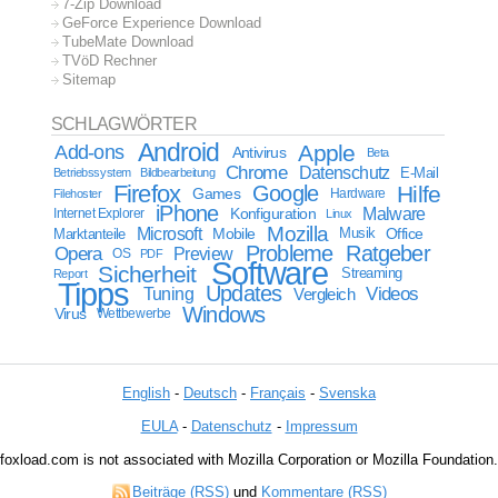
7-Zip Download
GeForce Experience Download
TubeMate Download
TVöD Rechner
Sitemap
SCHLAGWÖRTER
Android
Apple
Add-ons
Antivirus
Beta
Chrome
Datenschutz
E-Mail
Betriebssystem
Bildbearbeitung
Firefox
Google
Hilfe
Games
Filehoster
Hardware
iPhone
Malware
Internet Explorer
Konfiguration
Linux
Mozilla
Microsoft
Mobile
Marktanteile
Musik
Office
Probleme
Ratgeber
Opera
Preview
OS
PDF
Software
Sicherheit
Streaming
Report
Tipps
Updates
Videos
Tuning
Vergleich
Windows
Virus
Wettbewerbe
English
-
Deutsch
-
Français
-
Svenska
EULA
-
Datenschutz
-
Impressum
foxload.com is not associated with Mozilla Corporation or Mozilla Foundation.
Beiträge (RSS)
und
Kommentare (RSS)